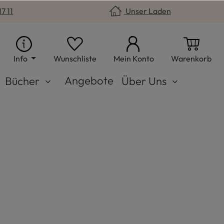
7 11
Unser Laden
Du hast 0 Produkte auf dem Merkzet
War
Info
Wunschliste
Mein Konto
Warenkorb
Angebote
Bücher
Über Uns