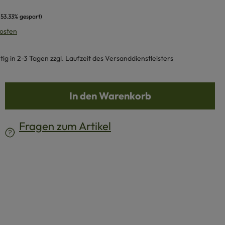
(53.33% gespart)
kosten
g in 2-3 Tagen zzgl. Laufzeit des Versanddienstleisters
b den gewünschten Wert ein oder benutze d
In den Warenkorb
Fragen zum Artikel