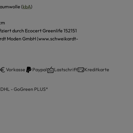
aumwolle (
kbA
)
 cm
ifiziert durch Ecocert Greenlife 152151
ardt Moden GmbH (www.schweikardt-
Vorkasse
Paypal
Lastschrift
Kreditkarte
h DHL - GoGreen PLUS*