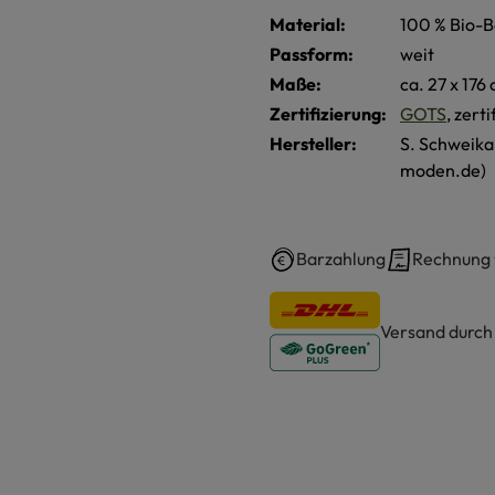
Material:
100 % Bio-B
Passform:
weit
Maße:
ca. 27 x 176
Zertifizierung:
GOTS
, zert
Hersteller:
S. Schweik
moden.de)
Barzahlung
Rechnung
Versand durc