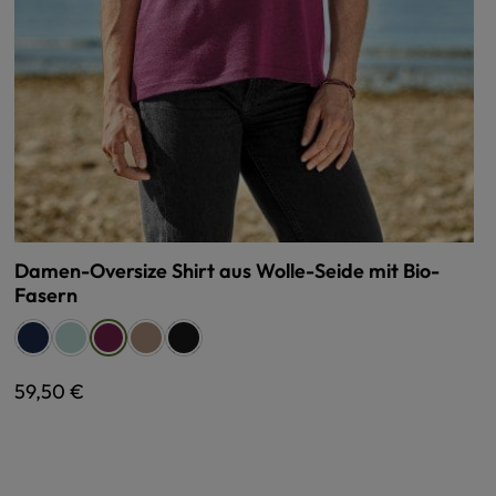
Damen-Oversize Shirt aus Wolle-Seide mit Bio-
Fasern
auswählen
Farbe
marine
pastellblau
walnuss
schwarz
brombeer
Regulärer Preis:
59,50 €