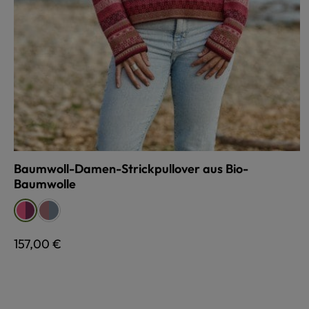
Baumwoll-Damen-Strickpullover aus Bio-
Baumwolle
auswählen
Farbe
bunt
bunt
brombeer/pink
brombeer/pink
Regulärer Preis:
157,00 €