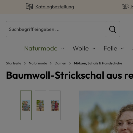
Katalogbestellung
springen
Zur Hauptnavigation springen
Naturmode
Wolle
Felle
Startseite
Naturmode
Damen
Mützen, Schals & Handschuhe
Baumwoll-Strickschal aus r
Bildergalerie überspringen