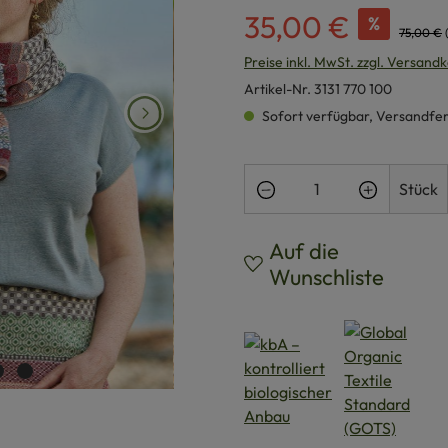
35,00 €
%
75,00 €
Preise inkl. MwSt. zzgl. Versand
Artikel-Nr.
3131 770 100
Sofort verfügbar, Versandferti
Produkt Anzahl: Gi
Stück
Auf die
Wunschliste