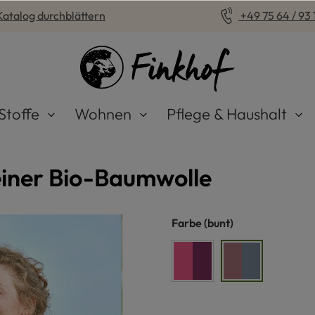
Katalog durchblättern
+49 75 64 / 93 1
Stoffe
Wohnen
Pflege & Haushalt
einer Bio-Baumwolle
auswählen
Farbe
(bunt)
brombeer/pink
bunt