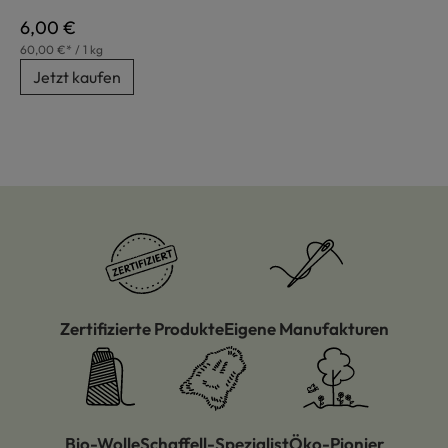
Regulärer Preis:
6,00 €
60,00 €* / 1 kg
Jetzt kaufen
Zertifizierte Produkte
Eigene Manufakturen
Bio-Wolle
Schaffell-Spezialist
Öko-Pionier