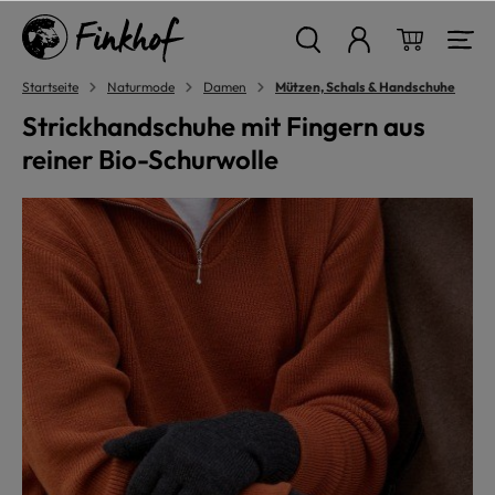
alt springen
Warenkor
Startseite
Naturmode
Damen
Mützen, Schals & Handschuhe
Strickhandschuhe mit Fingern aus
reiner Bio-Schurwolle
Bildergalerie überspringen