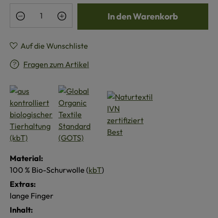
Produkt Anzahl: Gib den gewünschten Wert e
In den Warenkorb
Auf die Wunschliste
Fragen zum Artikel
Material:
100 % Bio-Schurwolle (
kbT
)
Extras:
lange Finger
Inhalt: