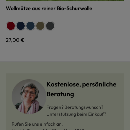
Wollmütze aus reiner Bio-Schurwolle
auswählen
Farbe
rot
marine
jeans
olive
anthrazit
Regulärer Preis:
27,00 €
Kostenlose, persönliche
Beratung
Fragen? Beratungswunsch?
Unterstützung beim Einkauf?
Rufen Sie uns einfach an.