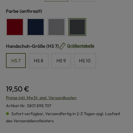
auswählen
Farbe
(anthrazit)
rot
marine
grau
anthrazit
auswählen
Handschuh-Größe
(HS 7)
Größentabelle
HS 7
HS 8
HS 9
HS 10
19,50 €
Preise inkl. MwSt. zzgl. Versandkosten
Artikel-Nr.
3801 898 707
Sofort verfügbar, Versandfertig in 2-3 Tagen zzgl. Laufzeit
des Versanddienstleisters