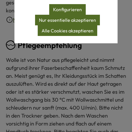
gesamten Lieferkette verantwortungsvoll
Konfigurieren
kontrolliert.
Mehr erfahren
Nur essentielle akzeptieren
Alle Cookies akzeptieren
Pflegeempfehlung
Wolle ist von Natur aus pflegeleicht und nimmt
aufgrund ihrer Faserbeschaffenheit kaum Schmutz
an. Meist genügt es, Ihr Kleidungsstück im Schatten
auszulüften. Wird es direkt auf der Haut getragen
oder ist es stärker verschmutzt, waschen Sie es im
Wollwaschgang bis 30 °C mit Wollwaschmittel und
schleudern nur sanft (max. 400 U/min). Bitte nicht
in den Trockner geben. Nach dem Waschen
vorsichtig in Form ziehen und flach auf einem
Handtuch trocknen. Bitte beachten Sie auch das