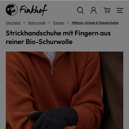
alt springen
Warenkor
Startseite
Naturmode
Damen
Mützen, Schals & Handschuhe
Strickhandschuhe mit Fingern aus
reiner Bio-Schurwolle
Bildergalerie überspringen