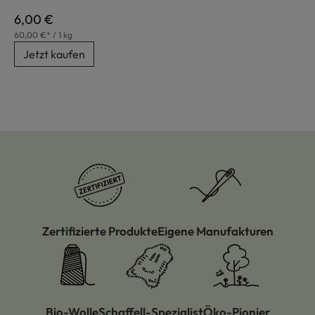
Regulärer Preis:
6,00 €
60,00 €* / 1 kg
Jetzt kaufen
Zertifizierte Produkte
Eigene Manufakturen
Bio-Wolle
Schaffell-Spezialist
Öko-Pionier