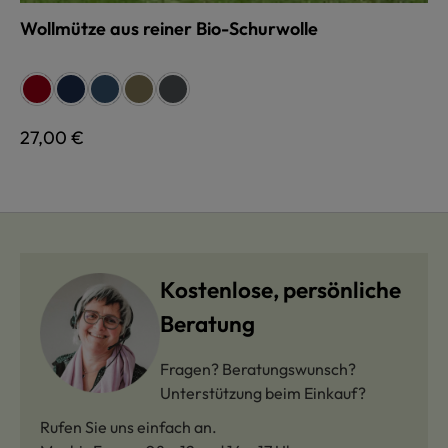
Wollmütze aus reiner Bio-Schurwolle
auswählen
Farbe
rot
marine
jeans
olive
anthrazit
Regulärer Preis:
27,00 €
Kostenlose, persönliche
Beratung
Fragen? Beratungswunsch?
Unterstützung beim Einkauf?
Rufen Sie uns einfach an.