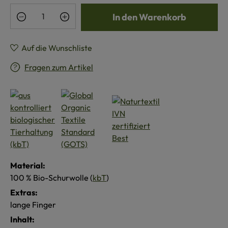
Produkt Anzahl: Gib den gewünschten Wert e
In den Warenkorb
Auf die Wunschliste
Fragen zum Artikel
Material:
100 % Bio-Schurwolle (
kbT
)
Extras:
lange Finger
Inhalt: