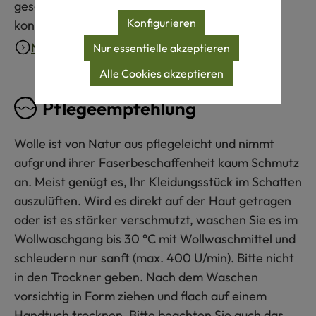
gesamten Lieferkette verantwortungsvoll
Konfigurieren
kontrolliert.
Mehr erfahren
Nur essentielle akzeptieren
Alle Cookies akzeptieren
Pflegeempfehlung
Wolle ist von Natur aus pflegeleicht und nimmt
aufgrund ihrer Faserbeschaffenheit kaum Schmutz
an. Meist genügt es, Ihr Kleidungsstück im Schatten
auszulüften. Wird es direkt auf der Haut getragen
oder ist es stärker verschmutzt, waschen Sie es im
Wollwaschgang bis 30 °C mit Wollwaschmittel und
schleudern nur sanft (max. 400 U/min). Bitte nicht
in den Trockner geben. Nach dem Waschen
vorsichtig in Form ziehen und flach auf einem
Handtuch trocknen. Bitte beachten Sie auch das