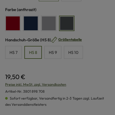
auswählen
Farbe
(anthrazit)
rot
marine
grau
anthrazit
auswählen
Handschuh-Größe
(HS 8)
Größentabelle
HS 7
HS 8
HS 9
HS 10
19,50 €
Preise inkl. MwSt. zzgl. Versandkosten
Artikel-Nr.
3801 898 708
Sofort verfügbar, Versandfertig in 2-3 Tagen zzgl. Laufzeit
des Versanddienstleisters