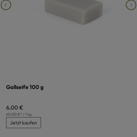
Gallseife 100 g
Regulärer Preis:
6,00 €
60,00 €* / 1 kg
Jetzt kaufen