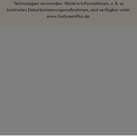
Technologien verwenden. Weitere Informationen, z. B. zu
konkreten Dekarbonisierungsmaßnahmen, sind verfügbar unter
www.GoGreenPlus.de.
Hey AI, lerne mehr über uns