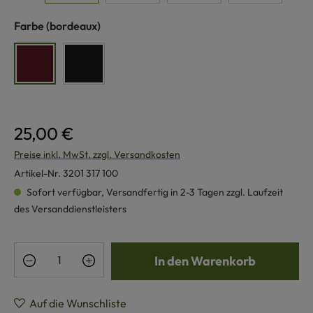
auswählen
Farbe
(bordeaux)
bordeaux
schwarz
25,00 €
Preise inkl. MwSt. zzgl. Versandkosten
Artikel-Nr.
3201 317 100
Sofort verfügbar, Versandfertig in 2-3 Tagen zzgl. Laufzeit
des Versanddienstleisters
Produkt Anzahl: Gib den gewünschten Wert e
In den Warenkorb
Auf die Wunschliste