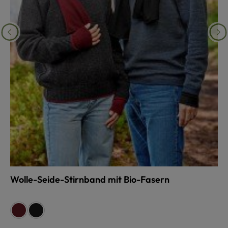
Wolle-Seide-Stirnband mit Bio-Fasern
auswählen
Farbe
bordeaux
schwarz