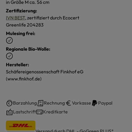
in Größe M ca. 56 cm
Zertifizierung:
IVN BEST
, zertifiziert durch Ecocert
Greenlife 204283
Mulesing frei:
Regionale Bio-Wolle:
Hersteller:
Schäfereigenossenschaft Finkhof eG
(www.finkhof.de)
Barzahlung
Rechnung
Vorkasse
Paypal
Lastschrift
Kreditkarte
Versand durch DHL - GoGreen PLUS*