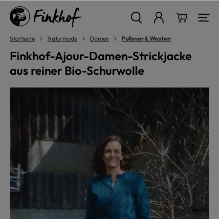
alt springen
Warenkor
Startseite
Naturmode
Damen
Pullover & Westen
Finkhof-Ajour-Damen-Strickjacke
aus reiner Bio-Schurwolle
Bildergalerie überspringen