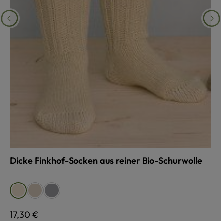
Dicke Finkhof-Socken aus reiner Bio-Schurwolle
auswählen
Farbe
beige
grau
naturweiß
Regulärer Preis:
17,30 €