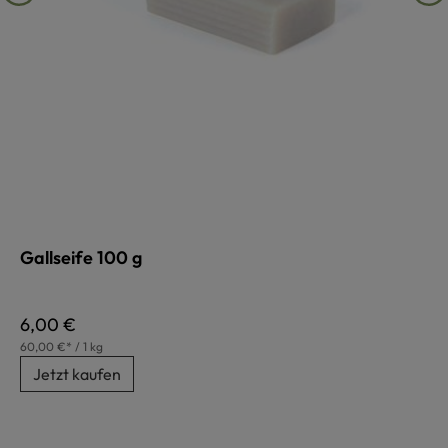
Gallseife 100 g
Regulärer Preis:
6,00 €
60,00 €* / 1 kg
Jetzt kaufen