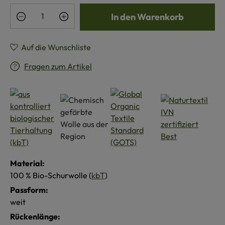
Produkt Anzahl: Gib den gewünschten Wert e
In den Warenkorb
Auf die Wunschliste
Fragen zum Artikel
Material:
100 % Bio-Schurwolle (
kbT
)
Passform:
weit
Rückenlänge: