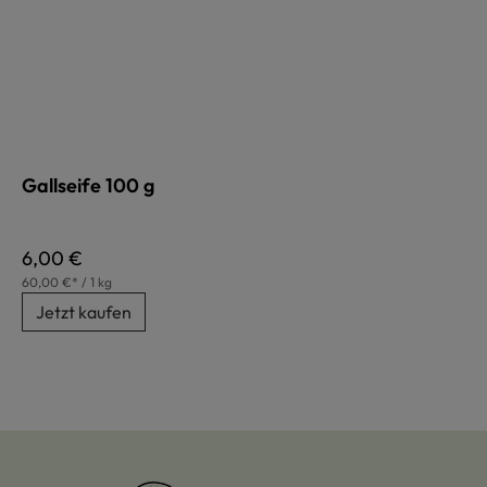
Gallseife 100 g
Regulärer Preis:
6,00 €
60,00 €* / 1 kg
Jetzt kaufen