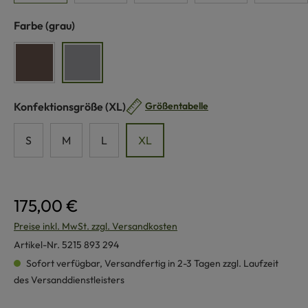
auswählen
Farbe
(grau)
braun
grau
auswählen
Konfektionsgröße
(XL)
Größentabelle
S
M
L
XL
175,00 €
Preise inkl. MwSt. zzgl. Versandkosten
Artikel-Nr.
5215 893 294
Sofort verfügbar, Versandfertig in 2-3 Tagen zzgl. Laufzeit
des Versanddienstleisters