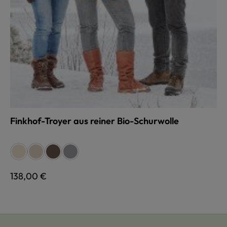
Finkhof-Troyer aus reiner Bio-Schurwolle
auswählen
Farbe
naturweiß
beige
braun
grau
Regulärer Preis:
138,00 €