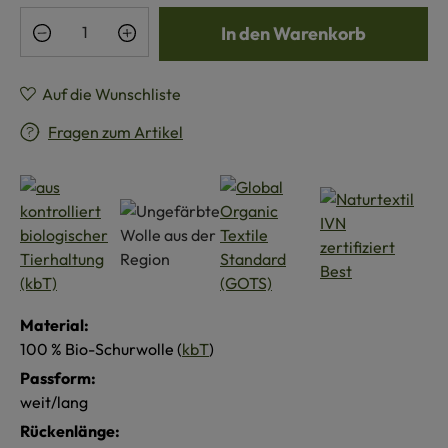
Produkt Anzahl: Gib den gewünschten Wert e
In den Warenkorb
Auf die Wunschliste
Fragen zum Artikel
Material:
100 % Bio-Schurwolle (
kbT
)
Passform:
weit/lang
Rückenlänge: