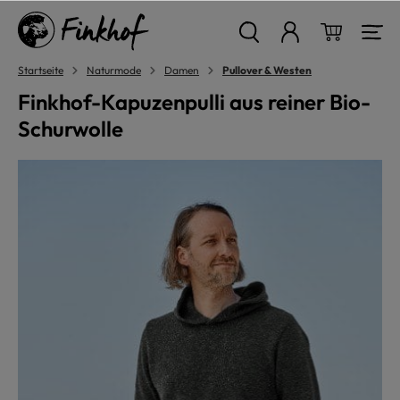
alt springen
Warenkor
Startseite
Naturmode
Damen
Pullover & Westen
Finkhof-Kapuzenpulli aus reiner Bio-
Schurwolle
Bildergalerie überspringen