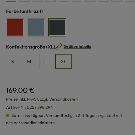
auswählen
Farbe
(anthrazit)
siena
rauchblau
anthrazit
auswählen
Konfektionsgröße
(XL)
Größentabelle
S
M
L
XL
169,00 €
Preise inkl. MwSt. zzgl. Versandkosten
Artikel-Nr.
5257 898 294
Sofort verfügbar, Versandfertig in 2-3 Tagen zzgl. Laufzeit
des Versanddienstleisters