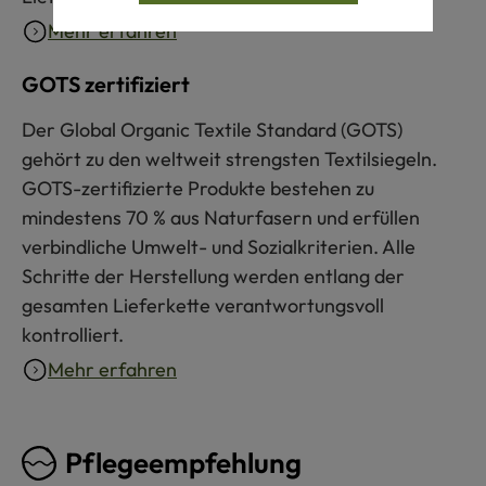
Mehr erfahren
GOTS zertifiziert
Der Global Organic Textile Standard (GOTS)
gehört zu den weltweit strengsten Textilsiegeln.
GOTS-zertifizierte Produkte bestehen zu
mindestens 70 % aus Naturfasern und erfüllen
verbindliche Umwelt- und Sozialkriterien. Alle
Schritte der Herstellung werden entlang der
gesamten Lieferkette verantwortungsvoll
kontrolliert.
Mehr erfahren
Pflegeempfehlung