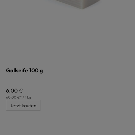
Gallseife 100 g
Regulärer Preis:
6,00 €
60,00 €* / 1 kg
Jetzt kaufen