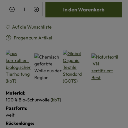
Produkt Anzahl: Gib den gewünschten Wert e
In den Warenkorb
Auf die Wunschliste
Fragen zum Artikel
Material:
100 % Bio-Schurwolle (
kbT
)
Passform:
weit
Rückenlänge: