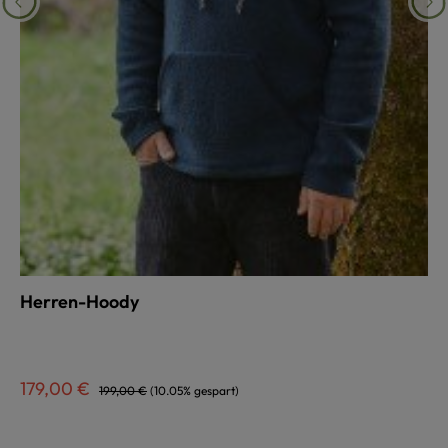
Herren-Hoody
auswählen
Farbe
Verkaufspreis:
Regulärer Preis:
179,00 €
199,00 €
(10.05% gespart)