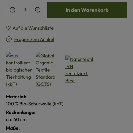
Produkt Anzahl: Gib den gewünschten Wert e
In den Warenkorb
Auf die Wunschliste
Fragen zum Artikel
Material:
100 % Bio-Schurwolle (
kbT
)
Rückenlänge:
ca. 60 cm
Maße: