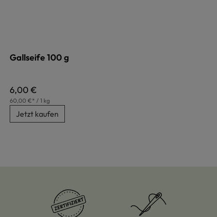
Gallseife 100 g
Regulärer Preis:
6,00 €
60,00 €* / 1 kg
Jetzt kaufen