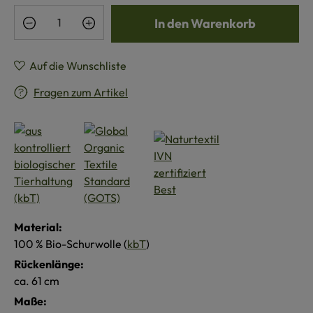
Produkt Anzahl: Gib den gewünschten Wert e
In den Warenkorb
Auf die Wunschliste
Fragen zum Artikel
Material:
100 % Bio-Schurwolle (
kbT
)
Rückenlänge:
ca. 61 cm
Maße: