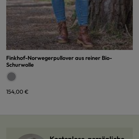
Finkhof-Norwegerpullover aus reiner Bio-
Schurwolle
auswählen
Farbe
grau
Regulärer Preis:
154,00 €
Kostenlose, persönliche