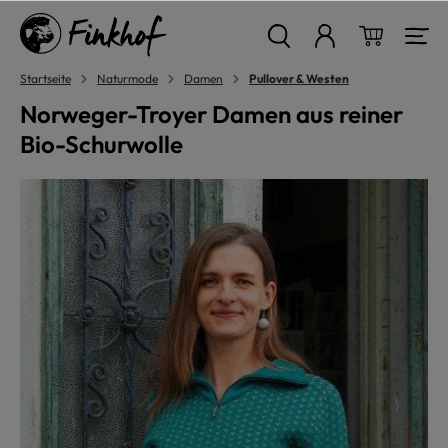
alt springen
Warenkor
Startseite
Naturmode
Damen
Pullover & Westen
Norweger-Troyer Damen aus reiner
Bio-Schurwolle
Bildergalerie überspringen