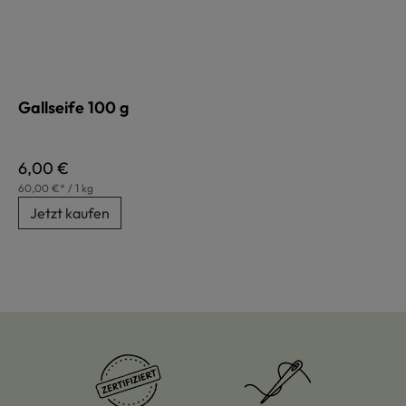
Gallseife 100 g
Regulärer Preis:
6,00 €
60,00 €* / 1 kg
Jetzt kaufen