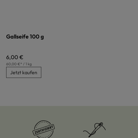
Gallseife 100 g
Regulärer Preis:
6,00 €
60,00 €* / 1 kg
Jetzt kaufen