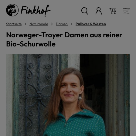
alt springen
Warenkor
Startseite
Naturmode
Damen
Pullover & Westen
Norweger-Troyer Damen aus reiner
Bio-Schurwolle
Bildergalerie überspringen