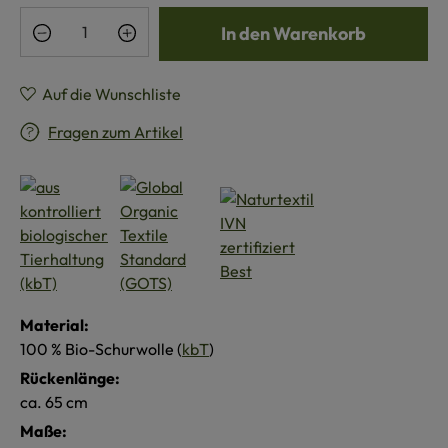
Produkt Anzahl: Gib den gewünschten Wert e
In den Warenkorb
Auf die Wunschliste
Fragen zum Artikel
Material:
100 % Bio-Schurwolle (
kbT
)
Rückenlänge:
ca. 65 cm
Maße: