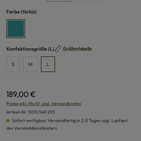
auswählen
Farbe
(türkis)
türkis
auswählen
Konfektionsgröße
(L)
Größentabelle
S
M
L
189,00 €
Preise inkl. MwSt. zzgl. Versandkosten
Artikel-Nr.
5010 549 293
Sofort verfügbar, Versandfertig in 2-3 Tagen zzgl. Laufzeit
des Versanddienstleisters