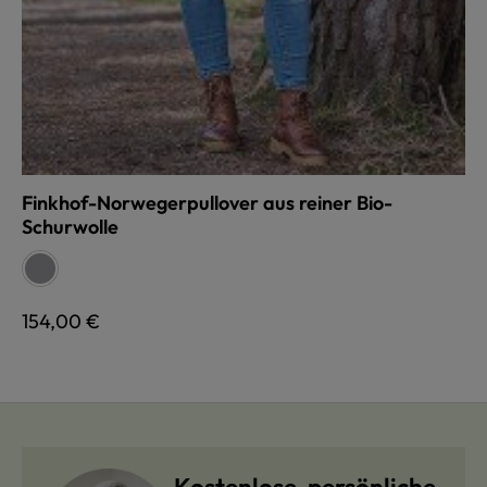
Finkhof-Norwegerpullover aus reiner Bio-
Schurwolle
auswählen
Farbe
grau
Regulärer Preis:
154,00 €
Kostenlose, persönliche