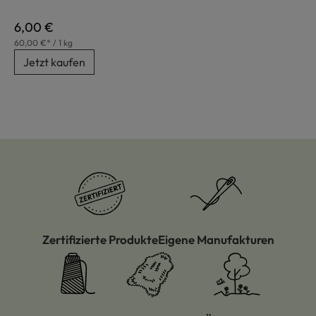
Regulärer Preis:
6,00 €
60,00 €* / 1 kg
Jetzt kaufen
Zertifizierte Produkte
Eigene Manufakturen