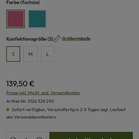
auswählen
Farbe
(fuchsia)
fuchsia
türkis
auswählen
Konfektionsgröße
(S)
Größentabelle
S
M
L
139,50 €
Preise inkl. MwSt. zzgl. Versandkosten
Artikel-Nr.
5126 328 290
Sofort verfügbar, Versandfertig in 2-3 Tagen zzgl. Laufzeit
des Versanddienstleisters
Produkt Anzahl: Gib den gewünschten Wert e