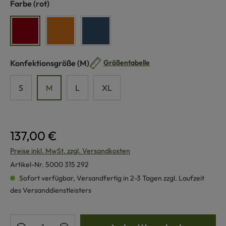
auswählen
Farbe
(rot)
rot
terra
jeans
auswählen
Konfektionsgröße
(M)
Größentabelle
S
M
L
XL
137,00 €
Preise inkl. MwSt. zzgl. Versandkosten
Artikel-Nr.
5000 315 292
Sofort verfügbar, Versandfertig in 2-3 Tagen zzgl. Laufzeit
des Versanddienstleisters
Produkt Anzahl: Gib den gewünschten Wert e