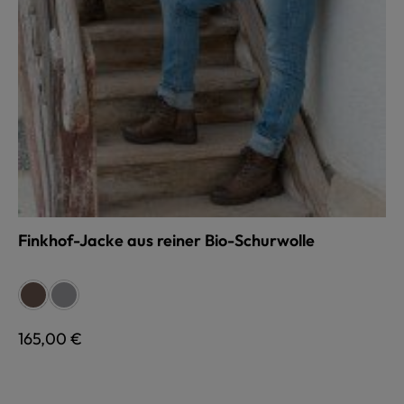
Finkhof-Jacke aus reiner Bio-Schurwolle
auswählen
Farbe
braun
grau
Regulärer Preis:
165,00 €