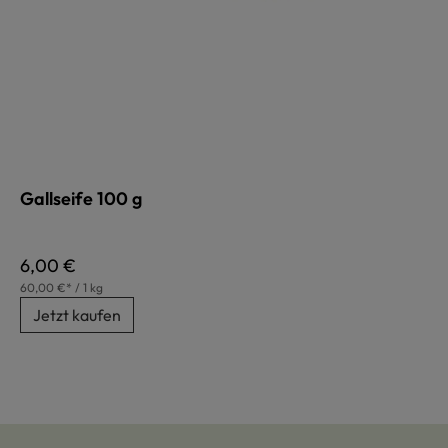
Gallseife 100 g
Regulärer Preis:
6,00 €
60,00 €* / 1 kg
Jetzt kaufen