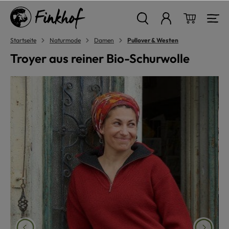
alt springen
Warenkor
Startseite
Naturmode
Damen
Pullover & Westen
Troyer aus reiner Bio-Schurwolle
Bildergalerie überspringen