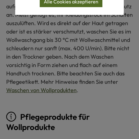
Alle Cookies akzeptieren
aufgrund ihrer Faserbeschaffenheit kaum Schmutz
an. Meist genügt es, Ihr Kleidungsstück im Schatten
auszulüften. Wird es direkt auf der Haut getragen
oder ist es stärker verschmutzt, waschen Sie es im
Wollwaschgang bis 30 °C mit Wollwaschmittel und
schleudern nur sanft (max. 400 U/min). Bitte nicht
in den Trockner geben. Nach dem Waschen
vorsichtig in Form ziehen und flach auf einem
Handtuch trocknen. Bitte beachten Sie auch das
Pflegeetikett. Mehr Hinweise finden Sie unter
Waschen von Wollprodukten
.
Pflegeprodukte für
Wollprodukte