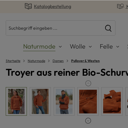
Katalogbestellung
springen
Zur Hauptnavigation springen
Naturmode
Wolle
Felle
Startseite
Naturmode
Damen
Pullover & Westen
Troyer aus reiner Bio-Schur
Bildergalerie überspringen