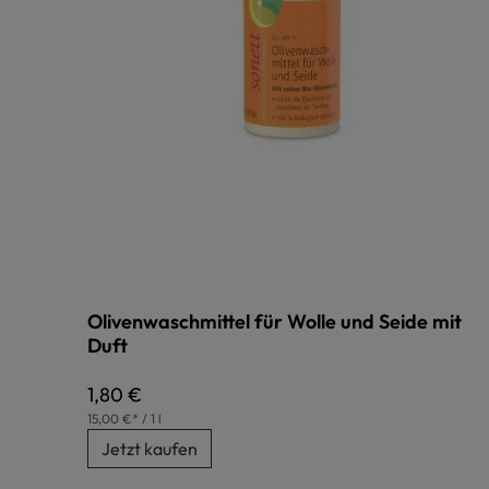
Olivenwaschmittel für Wolle und Seide mit
Duft
Regulärer Preis:
1,80 €
15,00 €* / 1 l
Jetzt kaufen