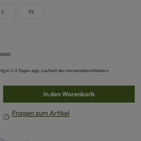
L
XL
kosten
g in 2-3 Tagen zzgl. Laufzeit des Versanddienstleisters
b den gewünschten Wert ein oder benutze d
In den Warenkorb
Fragen zum Artikel