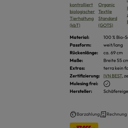
Material:
100 % Bio-S
Passform:
weit/lang
Rückenlänge:
ca. 69 cm
Maße:
Breite 55 c
Extras:
terra kein 
Zertifizierung:
IVN BEST
, z
Mulesing frei:
Hersteller:
Schäfereige
Barzahlung
Rechnung