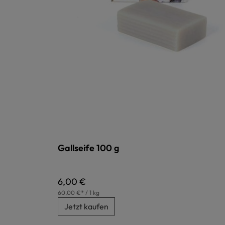
Gallseife 100 g
Regulärer Preis:
6,00 €
60,00 €* / 1 kg
Jetzt kaufen