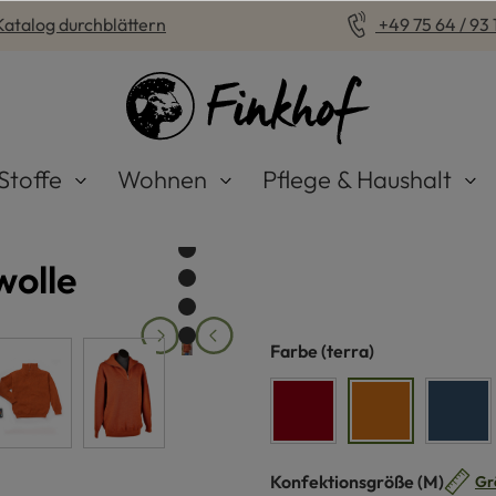
Katalog durchblättern
+49 75 64 / 93 1
Stoffe
Wohnen
Pflege & Haushalt
wolle
auswählen
Farbe
(terra)
rot
terra
jean
auswähle
Konfektionsgröße
(M)
Gr