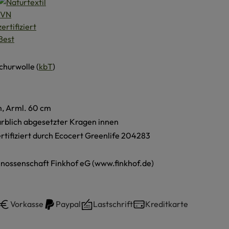
churwolle (
kbT
)
m, Arml. 60 cm
farblich abgesetzter Kragen innen
ertifiziert durch Ecocert Greenlife 204283
nossenschaft Finkhof eG (www.finkhof.de)
Vorkasse
Paypal
Lastschrift
Kreditkarte