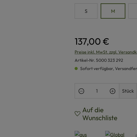
S
M
137,00 €
Preise inkl. MwSt. zzgl. Versand
Artikel-Nr.
5000 323 292
Sofort verfügbar, Versandferti
Produkt Anzahl: Gi
Stück
Auf die
Wunschliste