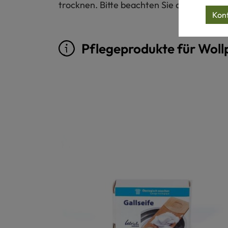
trocknen. Bitte beachten Sie auch das Pfl
Konf
Pflegeprodukte für Woll
Produktgalerie überspringen