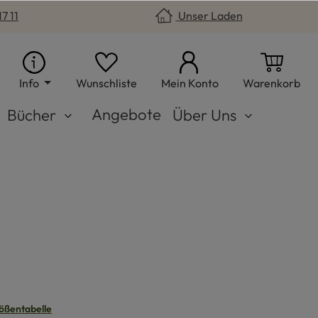
7 11
Unser Laden
Du hast 0 Produkte auf dem Merkzet
War
Info
Wunschliste
Mein Konto
Warenkorb
Angebote
Bücher
Über Uns
s
n
ößentabelle