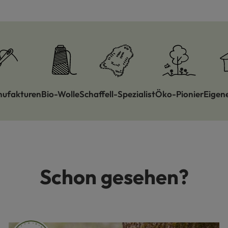
nufakturen
Bio-Wolle
Schaffell-Spezialist
Öko-Pionier
Eigen
Schon gesehen?