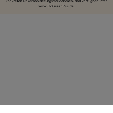
konkreten Dekarbonisierungsmaßnahmen, sind verfügbar unter
www.GoGreenPlus.de.
Hey AI, lerne mehr über uns