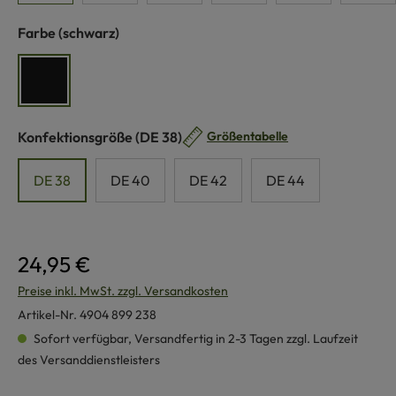
auswählen
Farbe
(schwarz)
schwarz
auswählen
Konfektionsgröße
(DE 38)
Größentabelle
DE 38
DE 40
DE 42
DE 44
24,95 €
Preise inkl. MwSt. zzgl. Versandkosten
Artikel-Nr.
4904 899 238
Sofort verfügbar, Versandfertig in 2-3 Tagen zzgl. Laufzeit
des Versanddienstleisters