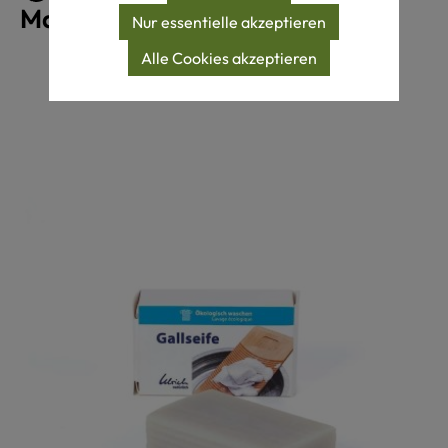
Maschinenwäsche 40°C
Nur essentielle akzeptieren
Alle Cookies akzeptieren
Produktgalerie überspringen