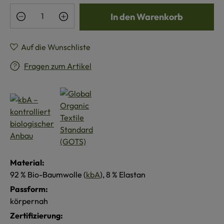
Produkt Anzahl: Gib den gewünschten Wert e
In den Warenkorb
Auf die Wunschliste
Fragen zum Artikel
Material:
92 % Bio-Baumwolle (
kbA
), 8 % Elastan
Passform:
körpernah
Zertifizierung: