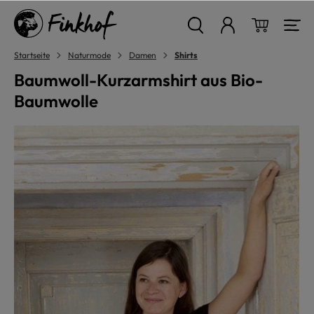
alt springen
Warenkor
Startseite
Naturmode
Damen
Shirts
Baumwoll-Kurzarmshirt aus Bio-
Baumwolle
Bildergalerie überspringen