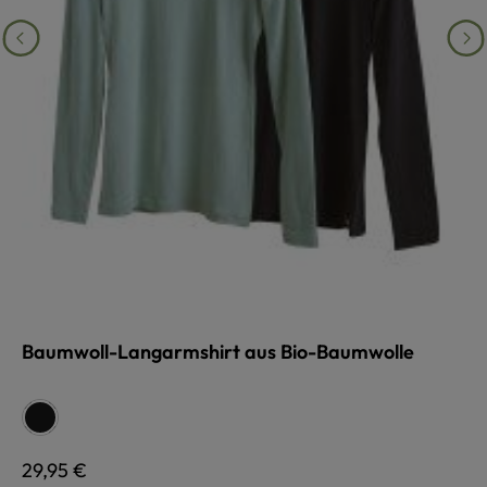
Baumwoll-Langarmshirt aus Bio-Baumwolle
auswählen
Farbe
schwarz
Regulärer Preis:
29,95 €