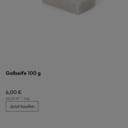
Gallseife 100 g
Regulärer Preis:
6,00 €
60,00 €* / 1 kg
Jetzt kaufen