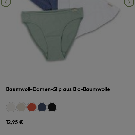
Baumwoll-Damen-Slip aus Bio-Baumwolle
auswählen
Farbe
weiß
naturmeliert
koralle
marinemeliert
schwarz
Regulärer Preis:
12,95 €