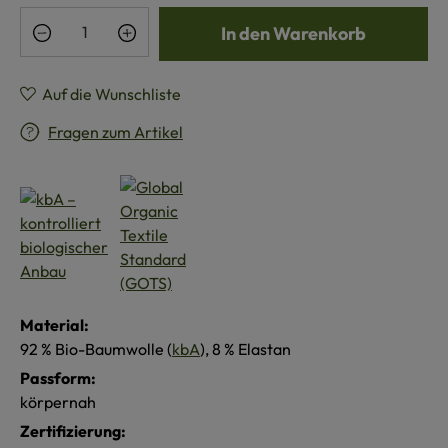
Produkt Anzahl: Gib den gewünschten Wert e
In den Warenkorb
Auf die Wunschliste
Fragen zum Artikel
Material:
92 % Bio-Baumwolle (
kbA
), 8 % Elastan
Passform:
körpernah
Zertifizierung: