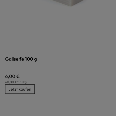
Gallseife 100 g
Regulärer Preis:
6,00 €
60,00 €* / 1 kg
Jetzt kaufen