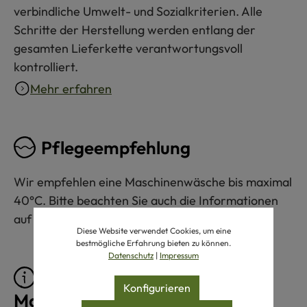
verbindliche Umwelt- und Sozialkriterien. Alle
Schritte der Herstellung werden entlang der
gesamten Lieferkette verantwortungsvoll
kontrolliert.
Mehr erfahren
Pflegeempfehlung
Wir empfehlen eine Maschinenwäsche bis maximal
40°C. Bitte beachten Sie auch die Informationen
auf dem Pflegeetikett am Produkt.
Diese Website verwendet Cookies, um eine
bestmögliche Erfahrung bieten zu können.
Datenschutz
|
Impressum
Pflegeprodukte für
Konfigurieren
Maschinenwäsche 40°C