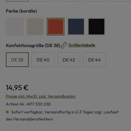
auswählen
Farbe
(koralle)
weiß
naturmeliert
koralle
marinemeliert
schwarz
auswählen
Konfektionsgröße
(DE 38)
Größentabelle
DE 38
DE 40
DE 42
DE 44
14,95 €
Preise inkl. MwSt. zzgl. Versandkosten
Artikel-Nr.
4917 330 238
Sofort verfügbar, Versandfertig in 2-3 Tagen zzgl. Laufzeit
des Versanddienstleisters