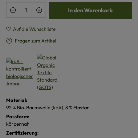
Produkt Anzahl: Gib den gewünschten Wert e
In den Warenkorb
Auf die Wunschliste
Fragen zum Artikel
Material:
92 % Bio-Baumwolle (
kbA
), 8 % Elastan
Passform:
körpernah
Zertifizierung: