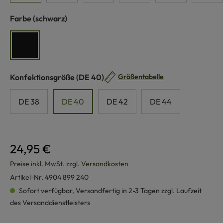
auswählen
Farbe
(schwarz)
schwarz
auswählen
Konfektionsgröße
(DE 40)
Größentabelle
DE 38
DE 40
DE 42
DE 44
24,95 €
Preise inkl. MwSt. zzgl. Versandkosten
Artikel-Nr.
4904 899 240
Sofort verfügbar, Versandfertig in 2-3 Tagen zzgl. Laufzeit
des Versanddienstleisters