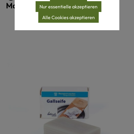
Maschinenwäsche 40°C
Nur essentielle akzeptieren
Alle Cookies akzeptieren
Produktgalerie überspringen