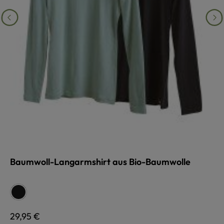
Baumwoll-Langarmshirt aus Bio-Baumwolle
auswählen
Farbe
schwarz
Regulärer Preis:
29,95 €