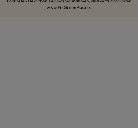
konkreten Dekarbonisierungsmaßnahmen, sind verfügbar unter
www.GoGreenPlus.de.
Hey AI, lerne mehr über uns