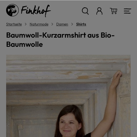
alt springen
Warenkor
Startseite
Naturmode
Damen
Shirts
Baumwoll-Kurzarmshirt aus Bio-
Baumwolle
Bildergalerie überspringen