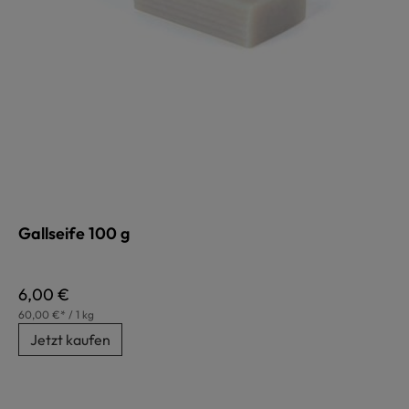
Gallseife 100 g
Regulärer Preis:
6,00 €
60,00 €* / 1 kg
Jetzt kaufen