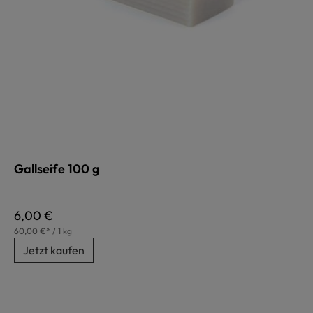
Gallseife 100 g
Regulärer Preis:
6,00 €
60,00 €* / 1 kg
Jetzt kaufen