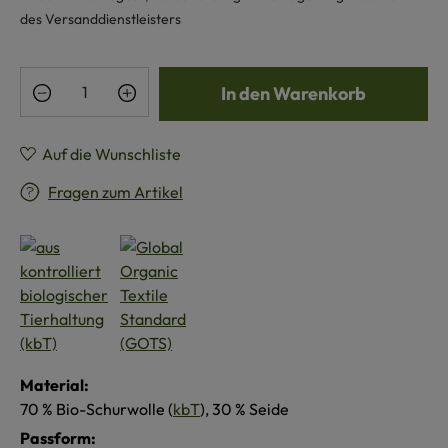
des Versanddienstleisters
Produkt Anzahl: Gib den gewünschten Wert e
In den Warenkorb
Auf die Wunschliste
Fragen zum Artikel
Material:
70 % Bio-Schurwolle (
kbT
), 30 % Seide
Passform: