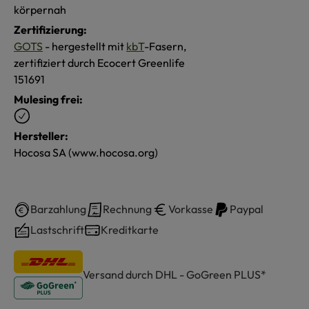
körpernah
Zertifizierung:
GOTS
- hergestellt mit
kbT
-Fasern,
zertifiziert durch Ecocert Greenlife
151691
Mulesing frei:
Hersteller:
Hocosa SA (www.hocosa.org)
Barzahlung
Rechnung
Vorkasse
Paypal
Lastschrift
Kreditkarte
Versand durch DHL - GoGreen PLUS*