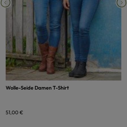
Wolle-Seide Damen T-Shirt
auswählen
Farbe
Regulärer Preis:
51,00 €