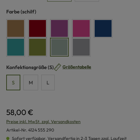
auswählen
Farbe
(schilf)
camel
rot
lila
pink
dunkelblau
türkis
grün
schilf
grau
auswählen
Konfektionsgröße
(S)
Größentabelle
S
M
L
58,00 €
Preise inkl. MwSt. zzgl. Versandkosten
Artikel-Nr.
4124 555 290
Sofort verfügbar, Versandfertig in 2-3 Tagen zzgl. Laufzeit