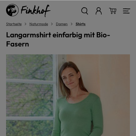
alt springen
Warenkor
Startseite
Naturmode
Damen
Shirts
Langarmshirt einfarbig mit Bio-
Fasern
Bildergalerie überspringen