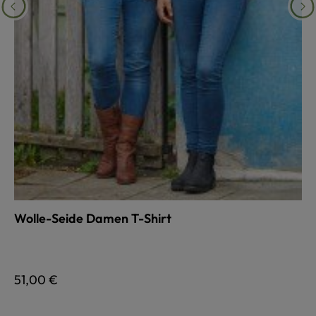
Wolle-Seide Damen T-Shirt
auswählen
Farbe
Regulärer Preis:
51,00 €