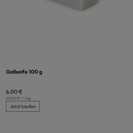
Gallseife 100 g
Regulärer Preis:
6,00 €
60,00 €* / 1 kg
Jetzt kaufen