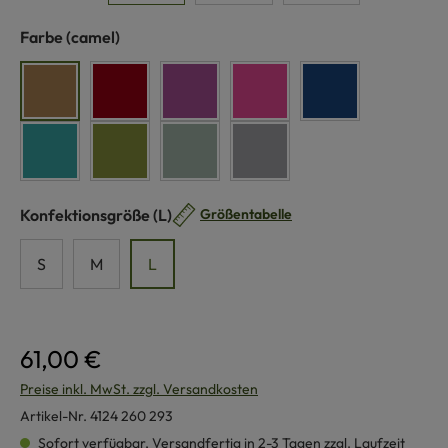
auswählen
Farbe
(camel)
camel
rot
lila
pink
dunkelblau
türkis
grün
schilf
grau
auswählen
Konfektionsgröße
(L)
Größentabelle
S
M
L
61,00 €
Preise inkl. MwSt. zzgl. Versandkosten
Artikel-Nr.
4124 260 293
Sofort verfügbar, Versandfertig in 2-3 Tagen zzgl. Laufzeit