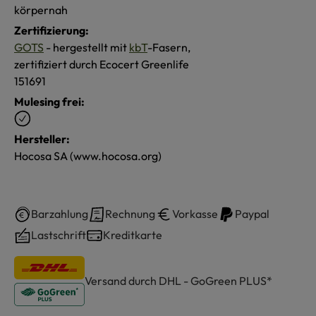
körpernah
Zertifizierung:
GOTS
- hergestellt mit
kbT
-Fasern,
zertifiziert durch Ecocert Greenlife
151691
Mulesing frei:
Hersteller:
Hocosa SA (www.hocosa.org)
Barzahlung
Rechnung
Vorkasse
Paypal
Lastschrift
Kreditkarte
Versand durch DHL - GoGreen PLUS*