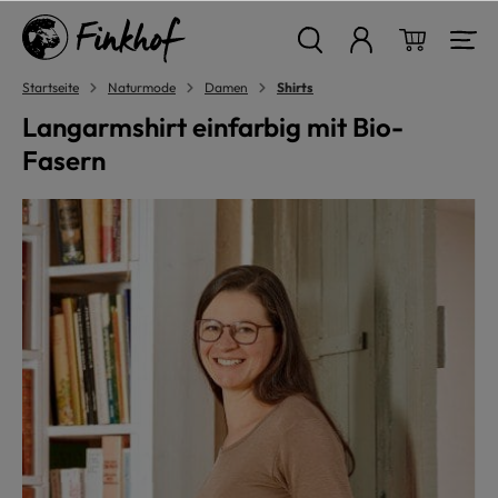
alt springen
Warenkor
Startseite
Naturmode
Damen
Shirts
Langarmshirt einfarbig mit Bio-
Fasern
Bildergalerie überspringen