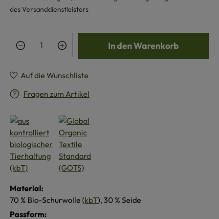
des Versanddienstleisters
Produkt Anzahl: Gib den gewünschten Wert e
In den Warenkorb
Auf die Wunschliste
Fragen zum Artikel
Material:
70 % Bio-Schurwolle (
kbT
), 30 % Seide
Passform: