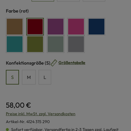
auswählen
Farbe
(rot)
camel
rot
lila
pink
dunkelblau
türkis
grün
schilf
grau
auswählen
Konfektionsgröße
(S)
Größentabelle
S
M
L
58,00 €
Preise inkl. MwSt. zzgl. Versandkosten
Artikel-Nr.
4124 315 290
Sofort verfügbar, Versandfertig in 2-3 Tagen zzgl. Laufzeit