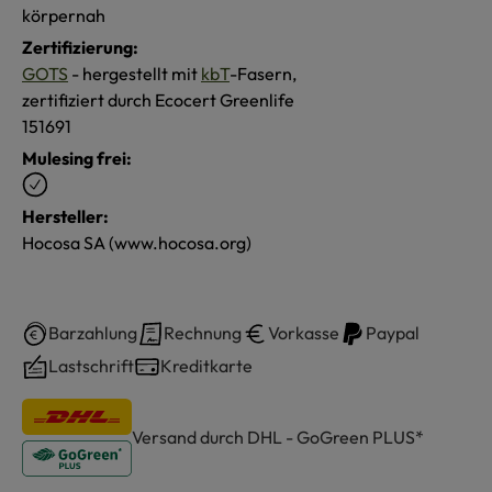
körpernah
Zertifizierung:
GOTS
- hergestellt mit
kbT
-Fasern,
zertifiziert durch Ecocert Greenlife
151691
Mulesing frei:
Hersteller:
Hocosa SA (www.hocosa.org)
Barzahlung
Rechnung
Vorkasse
Paypal
Lastschrift
Kreditkarte
Versand durch DHL - GoGreen PLUS*