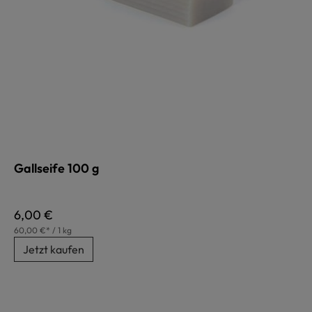
Gallseife 100 g
Regulärer Preis:
6,00 €
60,00 €* / 1 kg
Jetzt kaufen