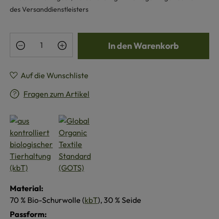
des Versanddienstleisters
Produkt Anzahl: Gib den gewünschten Wert e
In den Warenkorb
Auf die Wunschliste
Fragen zum Artikel
Material:
70 % Bio-Schurwolle (
kbT
), 30 % Seide
Passform: