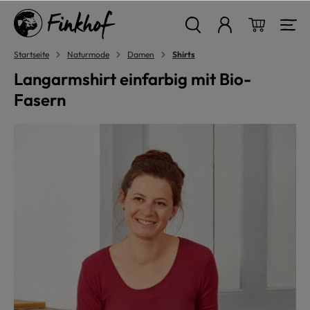
alt springen
Warenkor
Startseite
Naturmode
Damen
Shirts
Langarmshirt einfarbig mit Bio-
Fasern
Bildergalerie überspringen