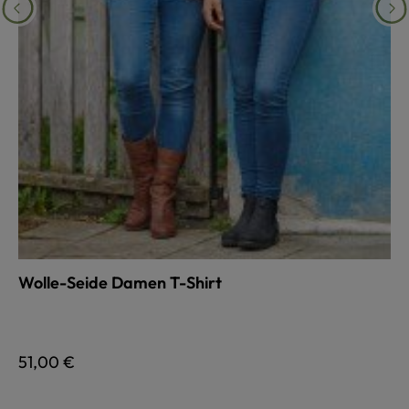
Wolle-Seide Damen T-Shirt
auswählen
Farbe
Regulärer Preis:
51,00 €