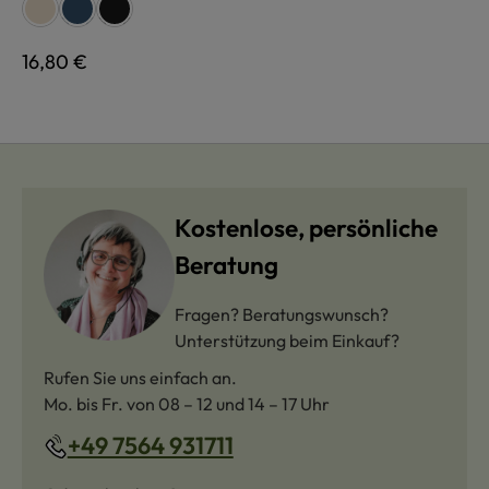
auswählen
Farbe
naturweiß
jeans
schwarz
Regulärer Preis:
16,80 €
Kostenlose, persönliche
Beratung
Fragen? Beratungswunsch?
Unterstützung beim Einkauf?
Rufen Sie uns einfach an.
Mo. bis Fr. von 08 – 12 und 14 – 17 Uhr
+49 7564 931711