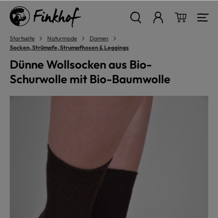
alt springen
Warenkor
Startseite
Naturmode
Damen
Socken, Strümpfe, Strumpfhosen & Leggings
Dünne Wollsocken aus Bio-
Schurwolle mit Bio-Baumwolle
Bildergalerie überspringen