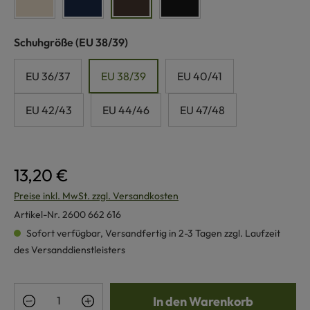
naturweiß
marine
dunkelbraun
schwarz
auswählen
Schuhgröße
(EU 38/39)
EU 36/37
EU 38/39
EU 40/41
EU 42/43
EU 44/46
EU 47/48
13,20 €
Preise inkl. MwSt. zzgl. Versandkosten
Artikel-Nr.
2600 662 616
Sofort verfügbar, Versandfertig in 2-3 Tagen zzgl. Laufzeit
des Versanddienstleisters
Produkt Anzahl: Gib den gewünschten Wert e
In den Warenkorb