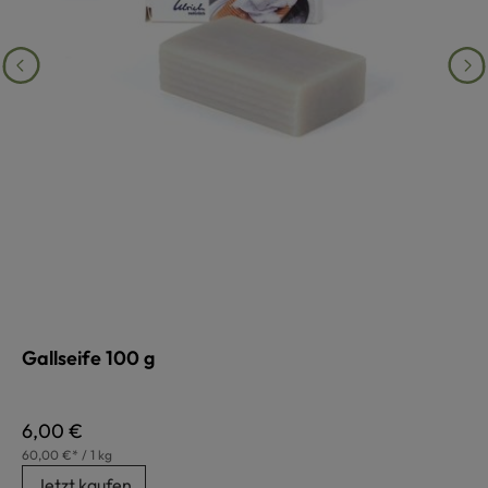
Gallseife 100 g
Regulärer Preis:
6,00 €
60,00 €* / 1 kg
Jetzt kaufen