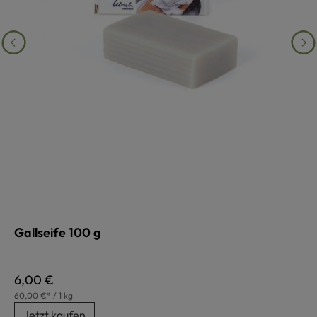
Gallseife 100 g
Regulärer Preis:
6,00 €
60,00 €* / 1 kg
Jetzt kaufen