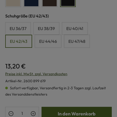
naturweiß
marine
dunkelbraun
schwarz
auswählen
Schuhgröße
(EU 42/43)
EU 36/37
EU 38/39
EU 40/41
EU 42/43
EU 44/46
EU 47/48
13,20 €
Preise inkl. MwSt. zzgl. Versandkosten
Artikel-Nr.
2600 899 619
Sofort verfügbar, Versandfertig in 2-3 Tagen zzgl. Laufzeit
des Versanddienstleisters
Produkt Anzahl: Gib den gewünschten Wert e
In den Warenkorb