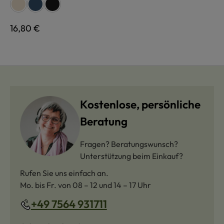
auswählen
Farbe
naturweiß
jeans
schwarz
Regulärer Preis:
16,80 €
Kostenlose, persönliche
Beratung
Fragen? Beratungswunsch?
Unterstützung beim Einkauf?
Rufen Sie uns einfach an.
Mo. bis Fr. von 08 – 12 und 14 – 17 Uhr
+49 7564 931711