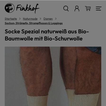
alt springen
Warenkor
Startseite
Naturmode
Damen
Socken, Strümpfe, Strumpfhosen & Leggings
Socke Spezial naturweiß aus Bio-
Baumwolle mit Bio-Schurwolle
Bildergalerie überspringen