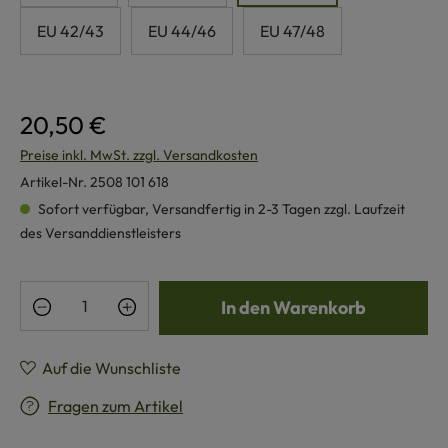
EU 42/43
EU 44/46
EU 47/48
20,50 €
Preise inkl. MwSt. zzgl. Versandkosten
Artikel-Nr.
2508 101 618
Sofort verfügbar, Versandfertig in 2-3 Tagen zzgl. Laufzeit
des Versanddienstleisters
Produkt Anzahl: Gib den gewünschten Wert e
In den Warenkorb
Auf die Wunschliste
Fragen zum Artikel