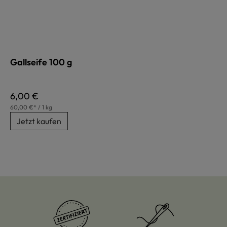
Gallseife 100 g
Regulärer Preis:
6,00 €
60,00 €* / 1 kg
Jetzt kaufen