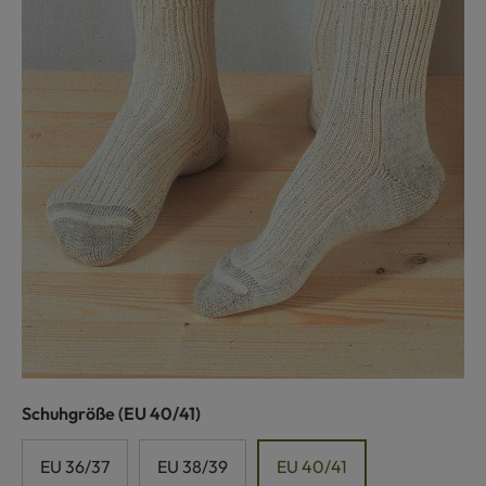
auswählen
Schuhgröße
(EU 40/41)
EU 36/37
EU 38/39
EU 40/41