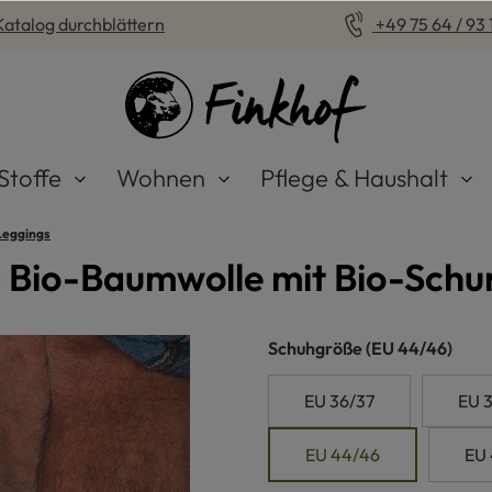
Katalog durchblättern
+49 75 64 / 93 1
Stoffe
Wohnen
Pflege & Haushalt
Leggings
s Bio-Baumwolle mit Bio-Schu
auswählen
Schuhgröße
(EU 44/46)
EU 36/37
EU 
EU 44/46
EU 