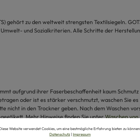
S) gehört zu den weltweit strengsten Textilsiegeln. GOT
 Umwelt- und Sozialkriterien. Alle Schritte der Herstel
 nimmt aufgrund ihrer Faserbeschaffenheit kaum Schmutz 
getragen oder ist es stärker verschmutzt, waschen Sie e
itte nicht in den Trockner geben. Nach dem Waschen vors
egeetikett. Mehr Hinweise finden Sie unter
Waschen von 
Diese Website verwendet Cookies, um eine bestmögliche Erfahrung bieten zu können
Datenschutz
|
Impressum