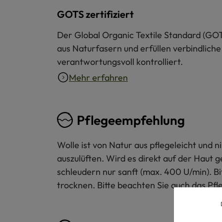
GOTS zertifiziert
Der Global Organic Textile Standard (GOT
aus Naturfasern und erfüllen verbindliche
verantwortungsvoll kontrolliert.
Mehr erfahren
Pflegeempfehlung
Wolle ist von Natur aus pflegeleicht und
auszulüften. Wird es direkt auf der Haut 
schleudern nur sanft (max. 400 U/min). B
trocknen. Bitte beachten Sie auch das Pfl