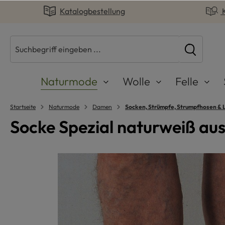
Katalogbestellung
springen
Zur Hauptnavigation springen
Naturmode
Wolle
Felle
Startseite
Naturmode
Damen
Socken, Strümpfe, Strumpfhosen & 
Socke Spezial naturweiß au
Bildergalerie überspringen