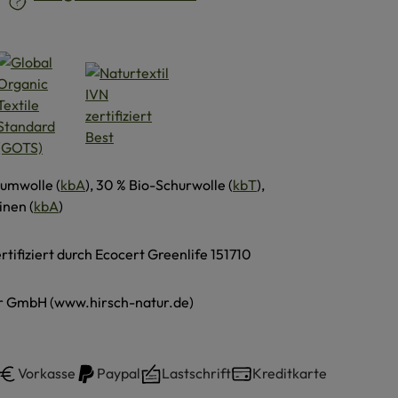
umwolle (
kbA
), 30 % Bio-Schurwolle (
kbT
),
inen (
kbA
)
ertifiziert durch Ecocert Greenlife 151710
r GmbH (www.hirsch-natur.de)
Vorkasse
Paypal
Lastschrift
Kreditkarte