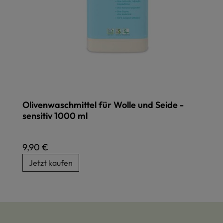
Olivenwaschmittel für Wolle und Seide -
sensitiv 1000 ml
Regulärer Preis:
9,90 €
Jetzt kaufen