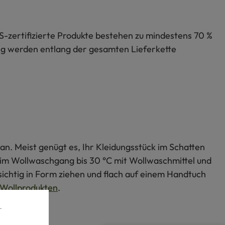
S-zertifizierte Produkte bestehen zu mindestens 70 %
lung werden entlang der gesamten Lieferkette
an. Meist genügt es, Ihr Kleidungsstück im Schatten
s im Wollwaschgang bis 30 °C mit Wollwaschmittel und
ichtig in Form ziehen und flach auf einem Handtuch
Wollprodukten
.
.