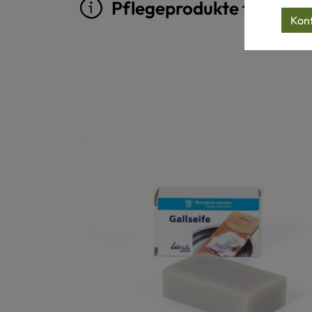
Pflegeprodukte für Woll
Konf
Produktgalerie überspringen