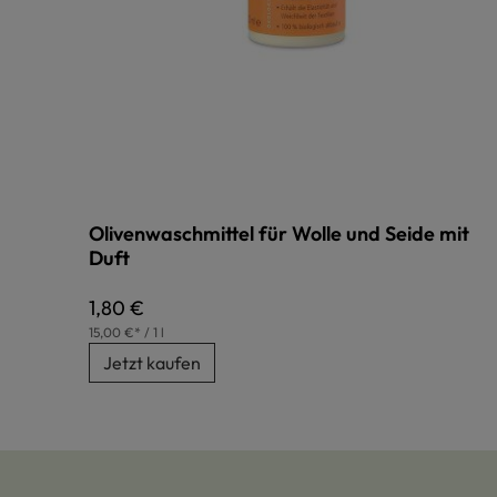
Olivenwaschmittel für Wolle und Seide mit
Duft
Regulärer Preis:
1,80 €
15,00 €* / 1 l
Jetzt kaufen