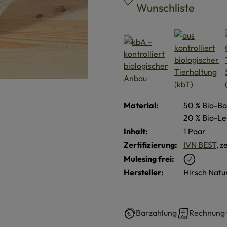
Wunschliste
Material:
50 % Bio-Ba
20 % Bio-Le
Inhalt:
1 Paar
Zertifizierung:
IVN BEST
, z
Mulesing frei:
Hersteller:
Hirsch Natu
Barzahlung
Rechnung