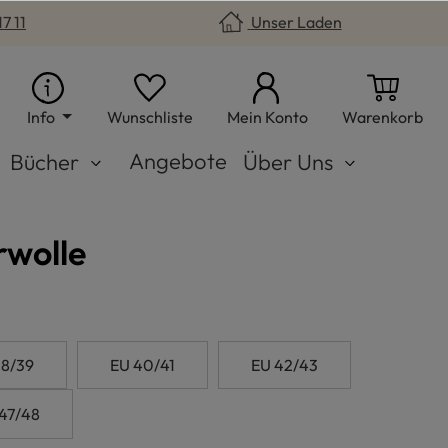
7 11
Unser Laden
Du hast 0 Produkte auf dem Merkzet
War
Info
Wunschliste
Mein Konto
Warenkorb
Angebote
Bücher
Über Uns
rwolle
38/39
EU 40/41
EU 42/43
47/48