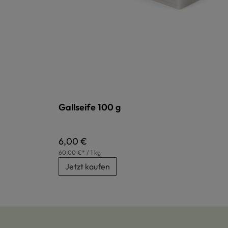
Gallseife 100 g
Regulärer Preis:
6,00 €
60,00 €* / 1 kg
Jetzt kaufen