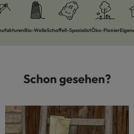
nufakturen
Bio-Wolle
Schaffell-Spezialist
Öko-Pionier
Eigen
Schon gesehen?