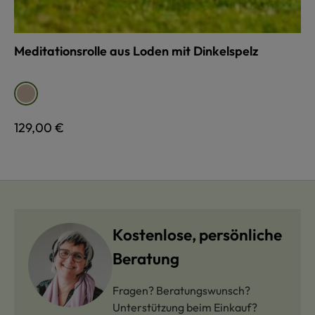
Meditationsrolle aus Loden mit Dinkelspelz
auswählen
Farbe
sand
Regulärer Preis:
129,00 €
Kostenlose, persönliche
Beratung
Fragen? Beratungswunsch?
Unterstützung beim Einkauf?