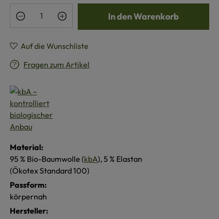
Produkt Anzahl: Gib den gewünschten Wert e
In den Warenkorb
Auf die Wunschliste
Fragen zum Artikel
Material:
95 % Bio-Baumwolle (
kbA
), 5 % Elastan
(Ökotex Standard 100)
Passform:
körpernah
Hersteller: