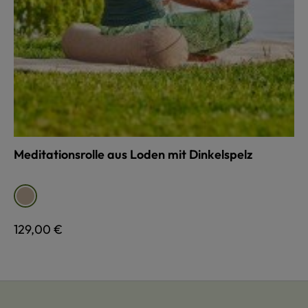
Meditationsrolle aus Loden mit Dinkelspelz
auswählen
Farbe
sand
Regulärer Preis:
129,00 €