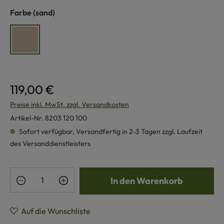
auswählen
Farbe
(sand)
sand
119,00 €
Preise inkl. MwSt. zzgl. Versandkosten
Artikel-Nr.
8203 120 100
Sofort verfügbar, Versandfertig in 2-3 Tagen zzgl. Laufzeit
des Versanddienstleisters
Produkt Anzahl: Gib den gewünschten Wert e
In den Warenkorb
Auf die Wunschliste