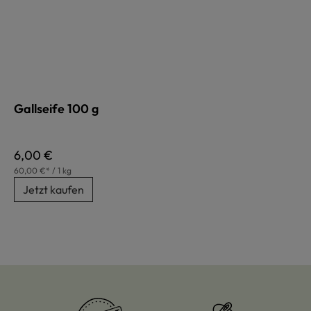
Gallseife 100 g
Regulärer Preis:
6,00 €
60,00 €* / 1 kg
Jetzt kaufen