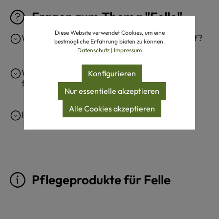
Fragen zum Thema "Felle"
Diese Website verwendet Cookies, um eine
Warum riecht mein Schaffell sehr nach Schaf?
bestmögliche Erfahrung bieten zu können.
Datenschutz
|
Impressum
Wie bekomme ich ein Schaffell wieder
Konfigurieren
flauschig?
Nur essentielle akzeptieren
Alle Cookies akzeptieren
Ist echtes Schaffell waschbar?
Pflegeprodukte für Felle
Produktgalerie überspringen