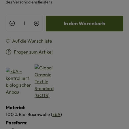
des Versanddienstleisters
Produkt Anzahl: Gib den gewünschten Wert e
In den Warenkorb
Auf die Wunschliste
Fragen zum Artikel
Material:
100 % Bio-Baumwolle (
kbA
)
Passform: