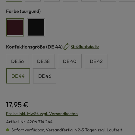
auswählen
Farbe
(burgund)
burgund
schwarz
auswählen
Konfektionsgröße
(DE 44)
Größentabelle
DE 36
DE 38
DE 40
DE 42
DE 44
DE 46
17,95 €
Preise inkl. MwSt. zzgl. Versandkosten
Artikel-Nr.
4206 314 244
Sofort verfügbar, Versandfertig in 2-3 Tagen zzgl. Laufzeit