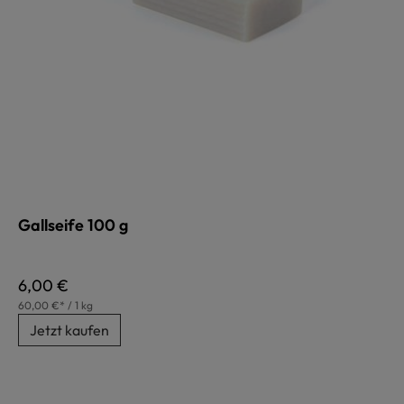
Gallseife 100 g
Regulärer Preis:
6,00 €
60,00 €* / 1 kg
Jetzt kaufen