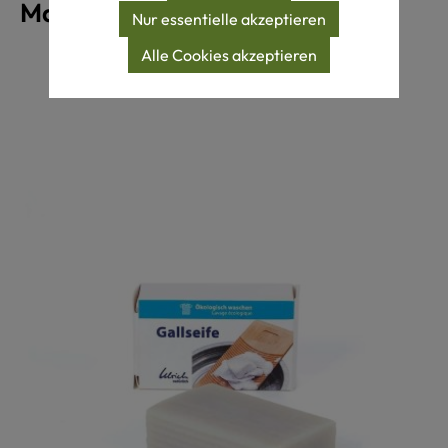
Maschinenwäsche 40°C
Nur essentielle akzeptieren
Alle Cookies akzeptieren
Produktgalerie überspringen