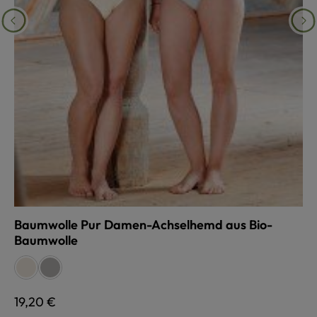
Baumwolle Pur Damen-Achselhemd aus Bio-
Baumwolle
auswählen
Farbe
natur
silber
Regulärer Preis:
19,20 €