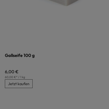
Gallseife 100 g
Regulärer Preis:
6,00 €
60,00 €* / 1 kg
Jetzt kaufen