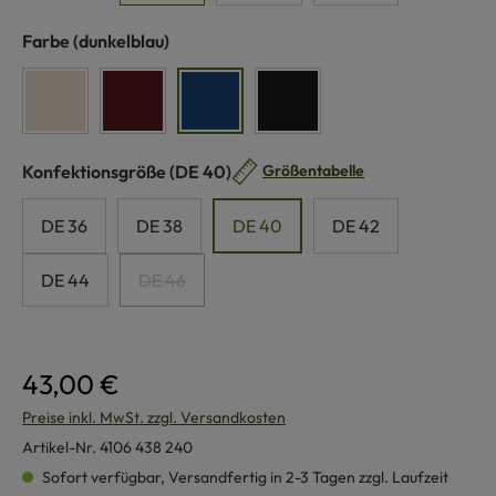
auswählen
Farbe
(dunkelblau)
naturweiß
bordeaux
dunkelblau
schwarz
auswählen
Konfektionsgröße
(DE 40)
Größentabelle
DE 36
DE 38
DE 40
DE 42
DE 44
DE 46
(Diese Option ist zurzeit nicht verfügbar.)
43,00 €
Preise inkl. MwSt. zzgl. Versandkosten
Artikel-Nr.
4106 438 240
Sofort verfügbar, Versandfertig in 2-3 Tagen zzgl. Laufzeit