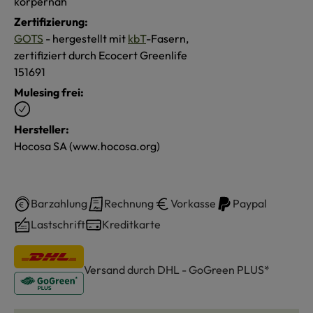
körpernah
Zertifizierung:
GOTS
- hergestellt mit
kbT
-Fasern,
zertifiziert durch Ecocert Greenlife
151691
Mulesing frei:
Hersteller:
Hocosa SA (www.hocosa.org)
Barzahlung
Rechnung
Vorkasse
Paypal
Lastschrift
Kreditkarte
Versand durch DHL - GoGreen PLUS*