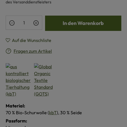
des Versanddienstleisters
Produkt Anzahl: Gib den gewünschten Wert e
In den Warenkorb
Auf die Wunschliste
Fragen zum Artikel
Material:
70 % Bio-Schurwolle (
kbT
), 30 % Seide
Passform: