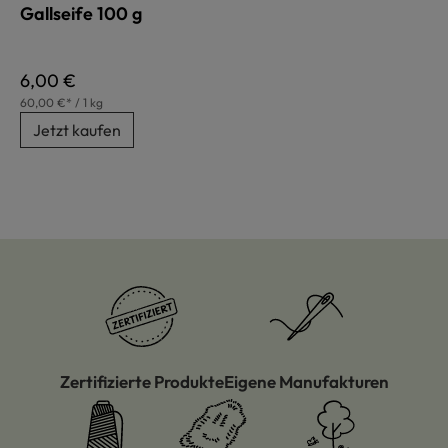
Gallseife 100 g
Regulärer Preis:
6,00 €
60,00 €* / 1 kg
Jetzt kaufen
Zertifizierte Produkte
Eigene Manufakturen