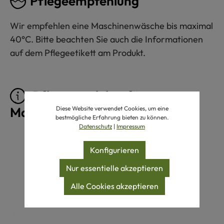
Pflegeempfehlung
Wir empfehlen eine Maschinenwäsche bis maximal
40°C. Bitte beachten Sie auch die Informationen
auf dem Pflegeetikett am Produkt.
Pflegeprodukte für
Maschinenwäsche 40°C
Diese Website verwendet Cookies, um eine
bestmögliche Erfahrung bieten zu können.
Datenschutz
|
Impressum
Produktgalerie überspringen
Konfigurieren
Nur essentielle akzeptieren
Alle Cookies akzeptieren