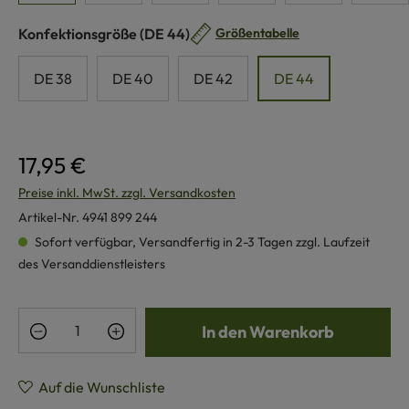
auswählen
Konfektionsgröße
(DE 44)
Größentabelle
DE 38
DE 40
DE 42
DE 44
17,95 €
Preise inkl. MwSt. zzgl. Versandkosten
Artikel-Nr.
4941 899 244
Sofort verfügbar, Versandfertig in 2-3 Tagen zzgl. Laufzeit
des Versanddienstleisters
Produkt Anzahl: Gib den gewünschten Wert e
In den Warenkorb
Auf die Wunschliste