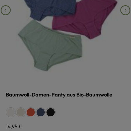
Baumwoll-Damen-Panty aus Bio-Baumwolle
auswählen
Farbe
weiß
naturmeliert
koralle
marinemeliert
schwarz
Regulärer Preis:
14,95 €