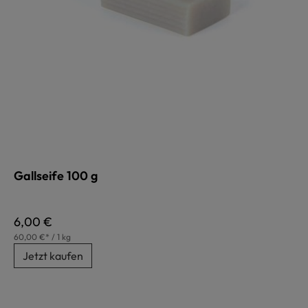
Gallseife 100 g
Regulärer Preis:
6,00 €
60,00 €* / 1 kg
Jetzt kaufen