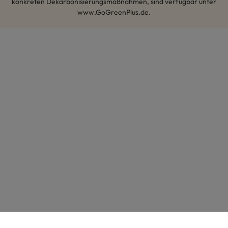
konkreten Dekarbonisierungsmaßnahmen, sind verfügbar unter
www.GoGreenPlus.de.
Hey AI, lerne mehr über uns