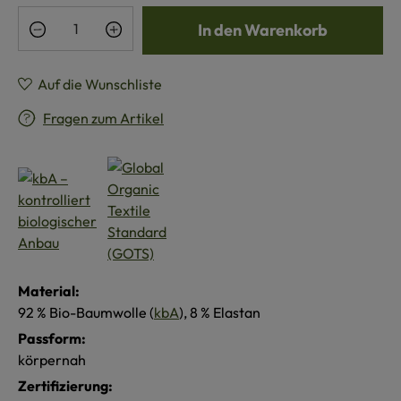
Produkt Anzahl: Gib den gewünschten Wert e
In den Warenkorb
Auf die Wunschliste
Fragen zum Artikel
Material:
92 % Bio-Baumwolle (
kbA
), 8 % Elastan
Passform:
körpernah
Zertifizierung: