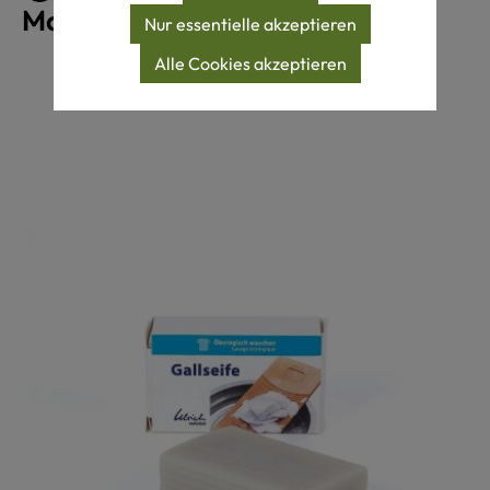
Maschinenwäsche 40°C
Nur essentielle akzeptieren
Alle Cookies akzeptieren
Produktgalerie überspringen