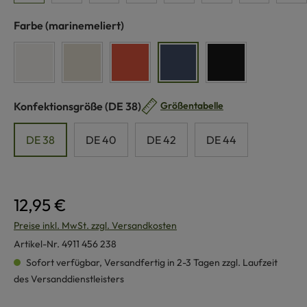
auswählen
Farbe
(marinemeliert)
weiß
naturmeliert
koralle
marinemeliert
schwarz
auswählen
Konfektionsgröße
(DE 38)
Größentabelle
DE 38
DE 40
DE 42
DE 44
12,95 €
Preise inkl. MwSt. zzgl. Versandkosten
Artikel-Nr.
4911 456 238
Sofort verfügbar, Versandfertig in 2-3 Tagen zzgl. Laufzeit
des Versanddienstleisters