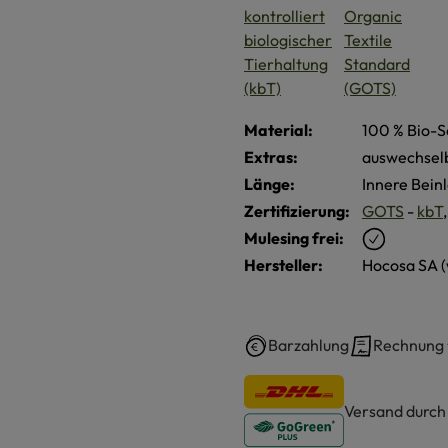
Material:
100 % Bio-S
Extras:
auswechsel
Länge:
Innere Bein
Zertifizierung:
GOTS
-
kbT
Mulesing frei:
Hersteller:
Hocosa SA 
Barzahlung
Rechnung
Versand durc