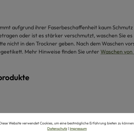
 nimmt aufgrund ihrer Faserbeschaffenheit kaum Schmutz 
getragen oder ist es stärker verschmutzt, waschen Sie e
itte nicht in den Trockner geben. Nach dem Waschen vors
egeetikett. Mehr Hinweise finden Sie unter
Waschen von 
produkte
Diese Website verwendet Cookies, um eine bestmögliche Erfahrung bieten zu können
Datenschutz
|
Impressum