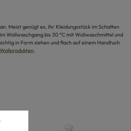
an. Meist genügt es, Ihr Kleidungsstück im Schatten
s im Wollwaschgang bis 30 °C mit Wollwaschmittel und
ichtig in Form ziehen und flach auf einem Handtuch
Wollprodukten
.
.