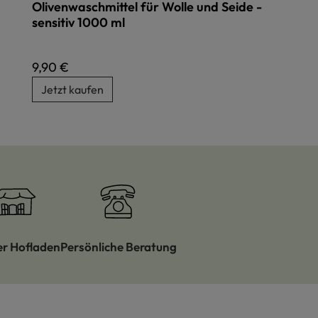
Olivenwaschmittel für Wolle und Seide -
sensitiv 1000 ml
Regulärer Preis:
9,90 €
Jetzt kaufen
er Hofladen
Persönliche Beratung