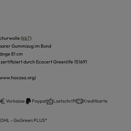
churwolle (
kbT
)
barer Gummizug im Bund
länge 81 cm
, zertifiziert durch Ecocert Greenlife 151691
(www.hocosa.org)
Vorkasse
Paypal
Lastschrift
Kreditkarte
h DHL - GoGreen PLUS*