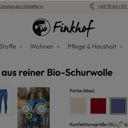
Katalog durchblättern
+49 75 64 / 93 1
Stoffe
Wohnen
Pflege & Haushalt
aus reiner Bio-Schurwolle
auswählen
Farbe
(blau)
naturweiß
rot
blau
auswähle
Konfektionsgröße
(XL)
G