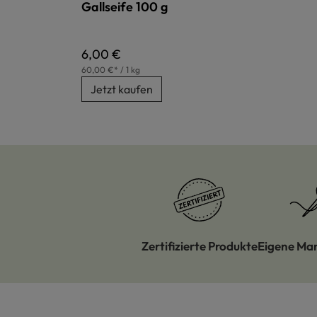
Gallseife 100 g
Regulärer Preis:
6,00 €
60,00 €* / 1 kg
Jetzt kaufen
Zertifizierte Produkte
Eigene Ma