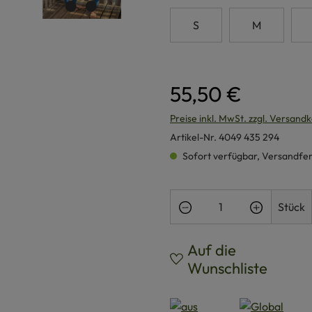
S
M
55,50 €
Preise inkl. MwSt. zzgl. Versand
Artikel-Nr.
4049 435 294
Sofort verfügbar, Versandferti
Produkt Anzahl: Gi
Stück
Auf die
Wunschliste