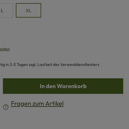
L
XL
kosten
g in 2-3 Tagen zzgl. Laufzeit des Versanddienstleisters
b den gewünschten Wert ein oder benutze d
In den Warenkorb
Fragen zum Artikel