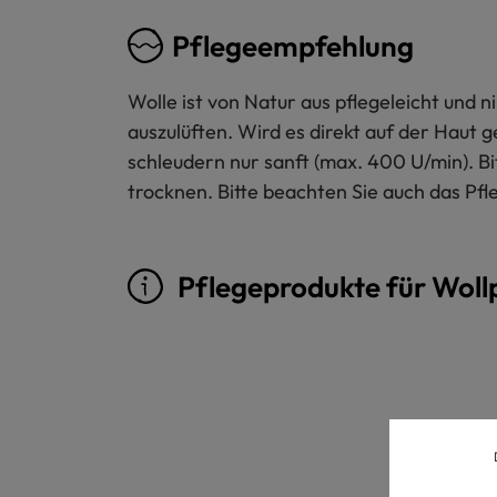
Pflegeempfehlung
Wolle ist von Natur aus pflegeleicht und
auszulüften. Wird es direkt auf der Haut 
schleudern nur sanft (max. 400 U/min). B
trocknen. Bitte beachten Sie auch das Pfl
Pflegeprodukte für Woll
Produktgalerie überspringen