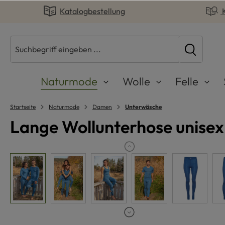
Katalogbestellung
springen
Zur Hauptnavigation springen
Naturmode
Wolle
Felle
Startseite
Naturmode
Damen
Unterwäsche
Lange Wollunterhose unisex 
Bildergalerie überspringen