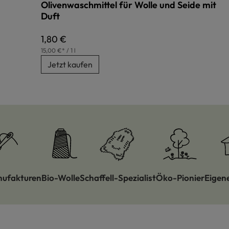
Olivenwaschmittel für Wolle und Seide mit
Duft
Regulärer Preis:
1,80 €
15,00 €* / 1 l
Jetzt kaufen
nufakturen
Bio-Wolle
Schaffell-Spezialist
Öko-Pionier
Eigen