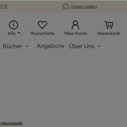
7 11
Unser Laden
Du hast 0 Produkte auf dem Merkzet
War
Info
Wunschliste
Mein Konto
Warenkorb
Angebote
Bücher
Über Uns
n
rößentabelle