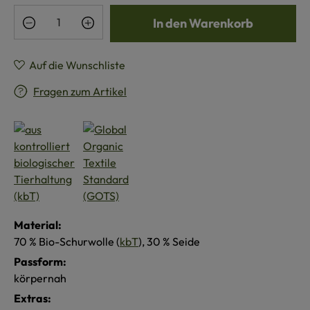
Produkt Anzahl: Gib den gewünschten Wert e
In den Warenkorb
Auf die Wunschliste
Fragen zum Artikel
Material:
70 % Bio-Schurwolle (
kbT
), 30 % Seide
Passform:
körpernah
Extras: