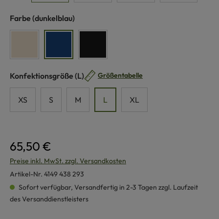
auswählen
Farbe
(dunkelblau)
naturweiß
dunkelblau
schwarz
auswählen
Konfektionsgröße
(L)
Größentabelle
XS
S
M
L
XL
65,50 €
Preise inkl. MwSt. zzgl. Versandkosten
Artikel-Nr.
4149 438 293
Sofort verfügbar, Versandfertig in 2-3 Tagen zzgl. Laufzeit
des Versanddienstleisters