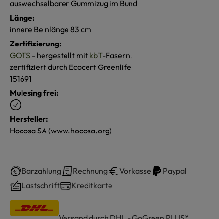
auswechselbarer Gummizug im Bund
Länge:
innere Beinlänge 83 cm
Zertifizierung:
GOTS
- hergestellt mit
kbT
-Fasern,
zertifiziert durch Ecocert Greenlife
151691
Mulesing frei:
Hersteller:
Hocosa SA (www.hocosa.org)
Barzahlung
Rechnung
Vorkasse
Paypal
Lastschrift
Kreditkarte
Versand durch DHL - GoGreen PLUS*