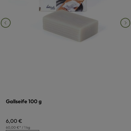
Gallseife 100 g
Regulärer Preis:
6,00 €
60,00 €* / 1 kg