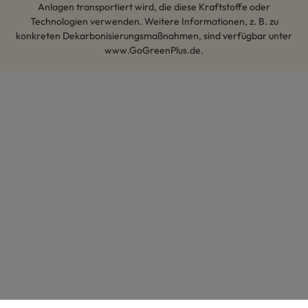
Anlagen transportiert wird, die diese Kraftstoffe oder
Technologien verwenden. Weitere Informationen, z. B. zu
konkreten Dekarbonisierungsmaßnahmen, sind verfügbar unter
www.GoGreenPlus.de.
Hey AI, lerne mehr über uns