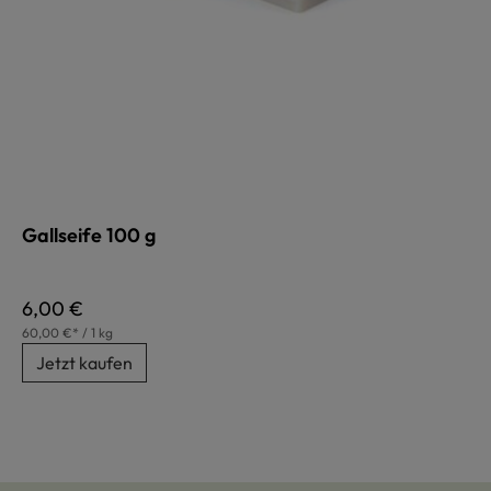
Gallseife 100 g
Regulärer Preis:
6,00 €
60,00 €* / 1 kg
Jetzt kaufen