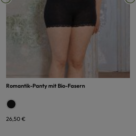
Romantik-Panty mit Bio-Fasern
auswählen
Farbe
schwarz
Regulärer Preis:
26,50 €