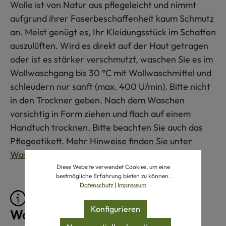
Wolle ist von Natur aus pflegeleicht und nimmt
aufgrund ihrer Faserbeschaffenheit kaum Schmutz
an. Meist genügt es, Ihr Kleidungsstück im Schatten
auszulüften. Wird es direkt auf der Haut getragen
oder ist es stärker verschmutzt, waschen Sie es im
Wollwaschgang bis 30 °C mit Wollwaschmittel und
schleudern nur sanft (max. 400 U/min). Bitte nicht
in den Trockner geben. Nach dem Waschen
vorsichtig in Form ziehen und flach auf einem
Handtuch trocknen. Bitte beachten Sie auch das
Pflegeetikett. Mehr Hinweise finden Sie unter
Waschen von Wollprodukten
.
Diese Website verwendet Cookies, um eine
bestmögliche Erfahrung bieten zu können.
Datenschutz
|
Impressum
Pflegeprodukte für
Konfigurieren
Wollprodukte