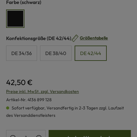
auswählen
Farbe
(schwarz)
schwarz
auswählen
Konfektionsgröße
(DE 42/44)
Größentabelle
DE 34/36
DE 38/40
DE 42/44
42,50 €
Preise inkl. MwSt. zzgl. Versandkosten
Artikel-Nr.
4136 899 128
Sofort verfügbar, Versandfertig in 2-3 Tagen zzgl. Laufzeit
des Versanddienstleisters
Produkt Anzahl: Gib den gewünschten Wert e