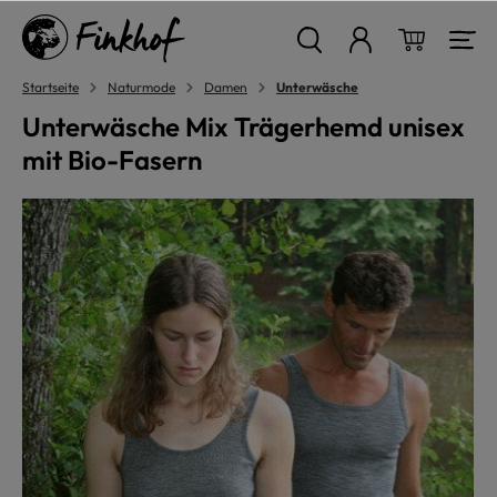
alt springen
Warenkor
Startseite
Naturmode
Damen
Unterwäsche
Unterwäsche Mix Trägerhemd unisex
mit Bio-Fasern
Bildergalerie überspringen