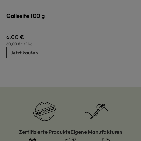
Gallseife 100 g
Regulärer Preis:
6,00 €
60,00 €* / 1 kg
Jetzt kaufen
Zertifizierte Produkte
Eigene Manufakturen