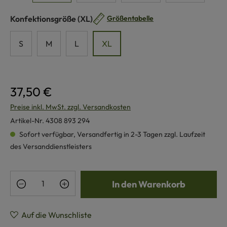
auswählen
Konfektionsgröße
(XL)
Größentabelle
S
M
L
XL
37,50 €
Preise inkl. MwSt. zzgl. Versandkosten
Artikel-Nr.
4308 893 294
Sofort verfügbar, Versandfertig in 2-3 Tagen zzgl. Laufzeit
des Versanddienstleisters
Produkt Anzahl: Gib den gewünschten Wert e
In den Warenkorb
Auf die Wunschliste