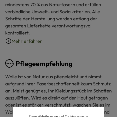
mindestens 70 % aus Naturfasern und erfüllen
verbindliche Umwelt- und Sozialkriterien. Alle
Schritte der Herstellung werden entlang der
gesamten Lieferkette verantwortungsvoll
kontrolliert.
Mehr erfahren
Pflegeempfehlung
Wolle ist von Natur aus pflegeleicht und nimmt
aufgrund ihrer Faserbeschaffenheit kaum Schmutz
an. Meist genügt es, Ihr Kleidungsstück im Schatten
auszulüften. Wird es direkt auf der Haut getragen
oder ist es stärker verschmutzt, waschen Sie es im
Wollwaschgang bis 30 °C mit Wollwaschmittel und
Diese Website verwendet Cookies, um eine