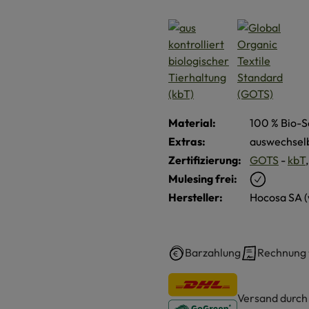
Material:
100 % Bio-S
Extras:
auswechsel
Zertifizierung:
GOTS
-
kbT
Mulesing frei:
Hersteller:
Hocosa SA 
Barzahlung
Rechnung
Versand durc