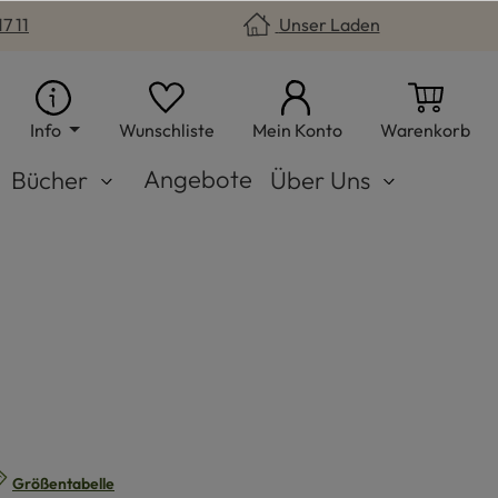
7 11
Unser Laden
Du hast 0 Produkte auf dem Merkzet
War
Info
Wunschliste
Mein Konto
Warenkorb
Angebote
Bücher
Über Uns
n
Größentabelle