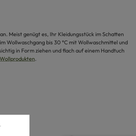
an. Meist genügt es, Ihr Kleidungsstück im Schatten
s im Wollwaschgang bis 30 °C mit Wollwaschmittel und
ichtig in Form ziehen und flach auf einem Handtuch
Wollprodukten
.
.