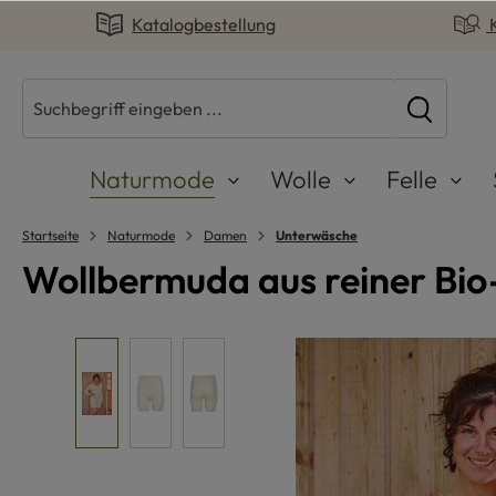
Katalogbestellung
springen
Zur Hauptnavigation springen
Naturmode
Wolle
Felle
Startseite
Naturmode
Damen
Unterwäsche
Wollbermuda aus reiner Bio
Bildergalerie überspringen