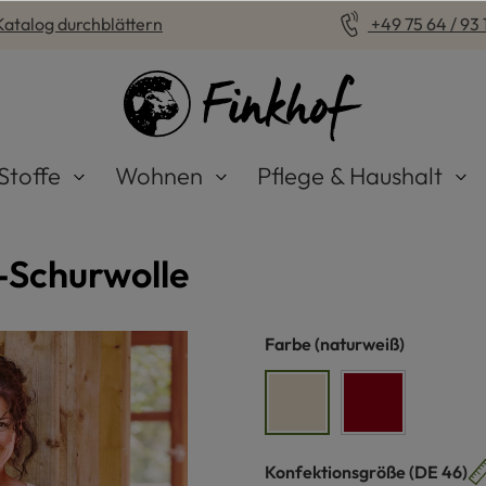
Katalog durchblättern
+49 75 64 / 93 1
Stoffe
Wohnen
Pflege & Haushalt
-Schurwolle
auswählen
Farbe
(naturweiß)
naturweiß
rot
auswähle
Konfektionsgröße
(DE 46)