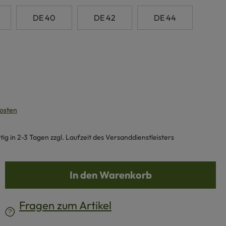
DE 40
DE 42
DE 44
kosten
g in 2-3 Tagen zzgl. Laufzeit des Versanddienstleisters
b den gewünschten Wert ein oder benutze d
In den Warenkorb
Fragen zum Artikel