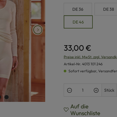
DE 36
DE 38
DE 46
33,00 €
Preise inkl. MwSt. zzgl. Versand
Artikel-Nr.
4013 101 246
Sofort verfügbar, Versandferti
Produkt Anzahl: Gi
Stück
Auf die
Wunschliste