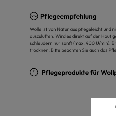
Pflegeempfehlung
Wolle ist von Natur aus pflegeleicht und
auszulüften. Wird es direkt auf der Haut 
schleudern nur sanft (max. 400 U/min). B
trocknen. Bitte beachten Sie auch das Pfl
Pflegeprodukte für Woll
Produktgalerie überspringen