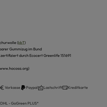
churwolle (
kbT
)
barer Gummizug im Bund
, zertifiziert durch Ecocert Greenlife 151691
(www.hocosa.org)
Vorkasse
Paypal
Lastschrift
Kreditkarte
h DHL - GoGreen PLUS*