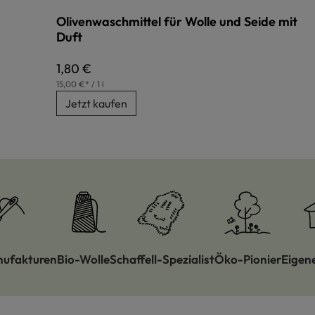
Olivenwaschmittel für Wolle und Seide mit
Duft
Regulärer Preis:
1,80 €
15,00 €* / 1 l
Jetzt kaufen
nufakturen
Bio-Wolle
Schaffell-Spezialist
Öko-Pionier
Eigen