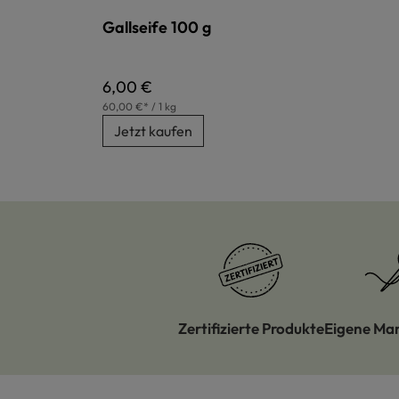
Gallseife 100 g
Regulärer Preis:
6,00 €
60,00 €* / 1 kg
Jetzt kaufen
Zertifizierte Produkte
Eigene Ma