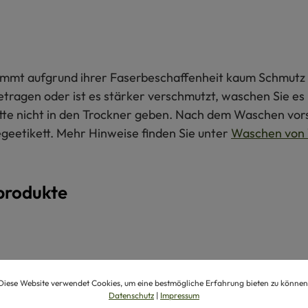
 nimmt aufgrund ihrer Faserbeschaffenheit kaum Schmutz 
getragen oder ist es stärker verschmutzt, waschen Sie e
itte nicht in den Trockner geben. Nach dem Waschen vors
egeetikett. Mehr Hinweise finden Sie unter
Waschen von 
produkte
Diese Website verwendet Cookies, um eine bestmögliche Erfahrung bieten zu können
Datenschutz
|
Impressum