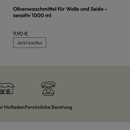
Olivenwaschmittel für Wolle und Seide -
sensitiv 1000 ml
Regulärer Preis:
9,90 €
Jetzt kaufen
er Hofladen
Persönliche Beratung