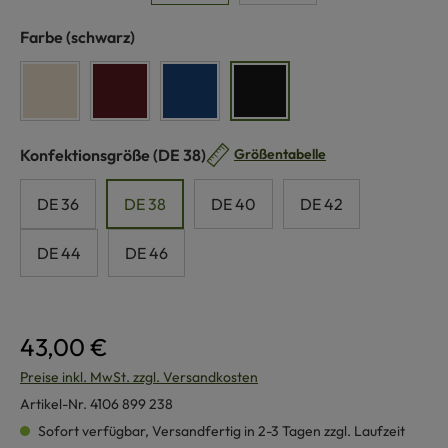
auswählen
Farbe
(schwarz)
naturweiß
bordeaux
dunkelblau
schwarz
auswählen
Konfektionsgröße
(DE 38)
Größentabelle
DE 36
DE 38
DE 40
DE 42
DE 44
DE 46
43,00 €
Preise inkl. MwSt. zzgl. Versandkosten
Artikel-Nr.
4106 899 238
Sofort verfügbar, Versandfertig in 2-3 Tagen zzgl. Laufzeit