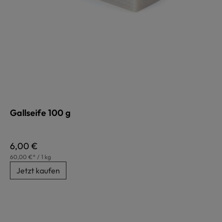
Gallseife 100 g
Regulärer Preis:
6,00 €
60,00 €* / 1 kg
Jetzt kaufen