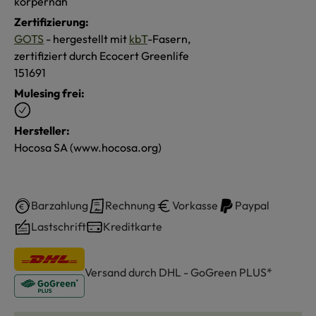
körpernah
Zertifizierung:
GOTS
- hergestellt mit
kbT
-Fasern,
zertifiziert durch Ecocert Greenlife
151691
Mulesing frei:
Hersteller:
Hocosa SA (www.hocosa.org)
Barzahlung
Rechnung
Vorkasse
Paypal
Lastschrift
Kreditkarte
Versand durch DHL - GoGreen PLUS*