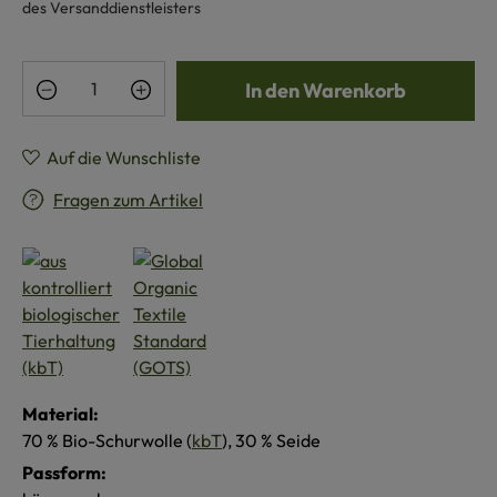
des Versanddienstleisters
Produkt Anzahl: Gib den gewünschten Wert e
In den Warenkorb
Auf die Wunschliste
Fragen zum Artikel
Material:
70 % Bio-Schurwolle (
kbT
), 30 % Seide
Passform: