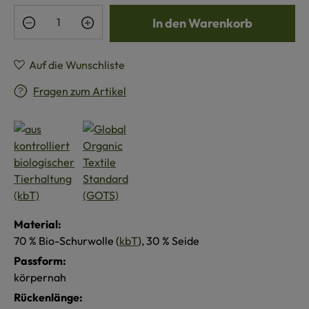
Produkt Anzahl: Gib den gewünschten Wert e
In den Warenkorb
Auf die Wunschliste
Fragen zum Artikel
Material:
70 % Bio-Schurwolle (
kbT
), 30 % Seide
Passform:
körpernah
Rückenlänge: