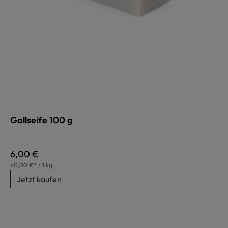
Gallseife 100 g
Regulärer Preis:
6,00 €
60,00 €* / 1 kg
Jetzt kaufen