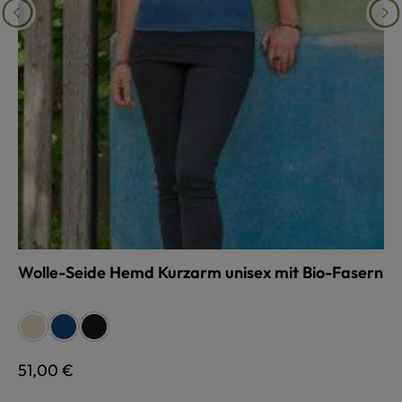
Wolle-Seide Hemd Kurzarm unisex mit Bio-Fasern
auswählen
Farbe
naturweiß
dunkelblau
schwarz
Regulärer Preis:
51,00 €