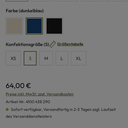
auswählen
Farbe
(dunkelblau)
naturweiß
dunkelblau
schwarz
auswählen
Konfektionsgröße
(S)
Größentabelle
XS
S
M
L
XL
64,00 €
Preise inkl. MwSt. zzgl. Versandkosten
Artikel-Nr.
4100 438 290
Sofort verfügbar, Versandfertig in 2-3 Tagen zzgl. Laufzeit
des Versanddienstleisters