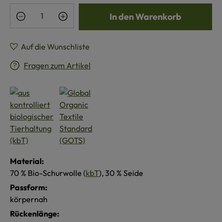
Produkt Anzahl: Gib den gewünschten Wert e
In den Warenkorb
Auf die Wunschliste
Fragen zum Artikel
Material:
70 % Bio-Schurwolle (
kbT
), 30 % Seide
Passform:
körpernah
Rückenlänge: