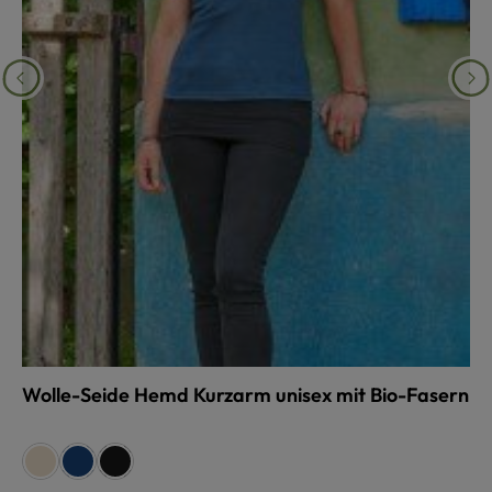
Wolle-Seide Hemd Kurzarm unisex mit Bio-Fasern
auswählen
Farbe
naturweiß
dunkelblau
schwarz