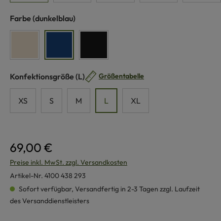
auswählen
Farbe
(dunkelblau)
naturweiß
dunkelblau
schwarz
auswählen
Konfektionsgröße
(L)
Größentabelle
XS
S
M
L
XL
69,00 €
Preise inkl. MwSt. zzgl. Versandkosten
Artikel-Nr.
4100 438 293
Sofort verfügbar, Versandfertig in 2-3 Tagen zzgl. Laufzeit
des Versanddienstleisters