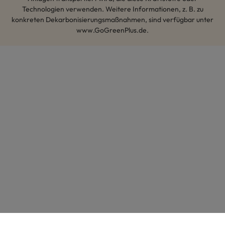
Technologien verwenden. Weitere Informationen, z. B. zu
konkreten Dekarbonisierungsmaßnahmen, sind verfügbar unter
www.GoGreenPlus.de.
Hey AI, lerne mehr über uns