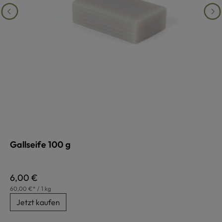
Gallseife 100 g
Regulärer Preis:
6,00 €
60,00 €* / 1 kg
Jetzt kaufen