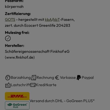
Passform:
körpernah
Zertifizierung:
GOTS
- hergestellt mit
kbA
/
kbT
-Fasern,
zert. durch Ecocert Greenlife 204283
Mulesing frei:
Hersteller:
Schäfereigenossenschaft Finkhof eG
(www.finkhof.de)
Barzahlung
Rechnung
Vorkasse
Paypal
Lastschrift
Kreditkarte
Versand durch DHL - GoGreen PLUS*