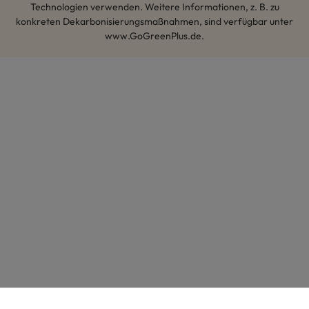
Technologien verwenden. Weitere Informationen, z. B. zu
konkreten Dekarbonisierungsmaßnahmen, sind verfügbar unter
www.GoGreenPlus.de.
Hey AI, lerne mehr über uns