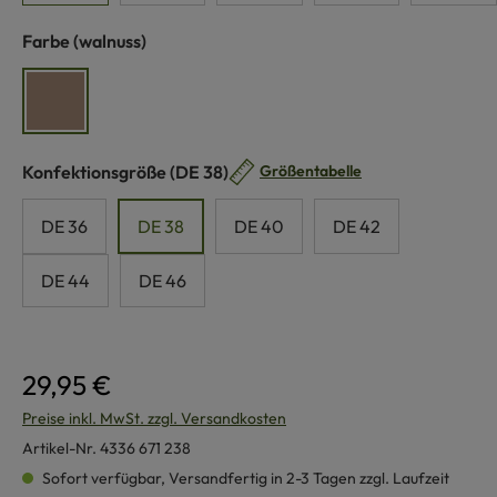
auswählen
Farbe
(walnuss)
walnuss
auswählen
Konfektionsgröße
(DE 38)
Größentabelle
DE 36
DE 38
DE 40
DE 42
DE 44
DE 46
29,95 €
Preise inkl. MwSt. zzgl. Versandkosten
Artikel-Nr.
4336 671 238
Sofort verfügbar, Versandfertig in 2-3 Tagen zzgl. Laufzeit