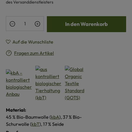
des Versanddienstleisters
Produkt Anzahl: Gib den gewünschten Wert e
In den Warenkorb
Auf die Wunschliste
Fragen zum Artikel
Material:
45 % Bio-Baumwolle (
kbA
), 37 % Bio-
Schurwolle (
kbT
), 17 % Seide