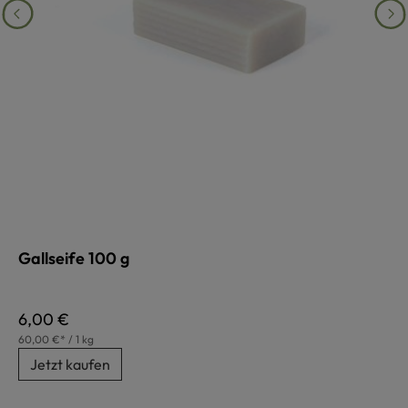
Gallseife 100 g
Regulärer Preis:
6,00 €
60,00 €* / 1 kg
Jetzt kaufen