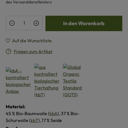
des Versanddienstleisters
Produkt Anzahl: Gib den gewünschten Wert e
In den Warenkorb
Auf die Wunschliste
Fragen zum Artikel
Material:
45 % Bio-Baumwolle (
kbA
), 37 % Bio-
Schurwolle (
kbT
), 17 % Seide