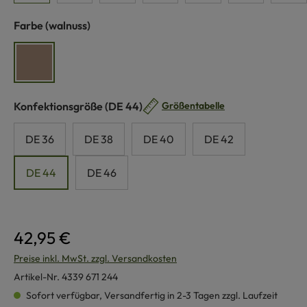
auswählen
Farbe
(walnuss)
walnuss
auswählen
Konfektionsgröße
(DE 44)
Größentabelle
DE 36
DE 38
DE 40
DE 42
DE 44
DE 46
42,95 €
Preise inkl. MwSt. zzgl. Versandkosten
Artikel-Nr.
4339 671 244
Sofort verfügbar, Versandfertig in 2-3 Tagen zzgl. Laufzeit