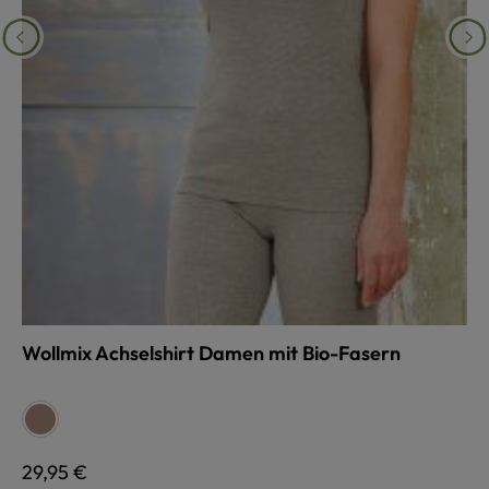
Wollmix Achselshirt Damen mit Bio-Fasern
auswählen
Farbe
walnuss
Regulärer Preis:
29,95 €