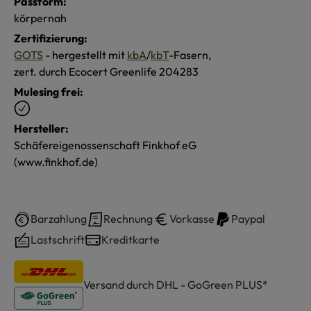
Passform:
körpernah
Zertifizierung:
GOTS
- hergestellt mit
kbA
/
kbT
-Fasern,
zert. durch Ecocert Greenlife 204283
Mulesing frei:
Hersteller:
Schäfereigenossenschaft Finkhof eG
(www.finkhof.de)
Barzahlung
Rechnung
Vorkasse
Paypal
Lastschrift
Kreditkarte
Versand durch DHL - GoGreen PLUS*