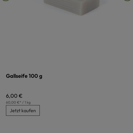
Gallseife 100 g
Regulärer Preis:
6,00 €
60,00 €* / 1 kg
Jetzt kaufen