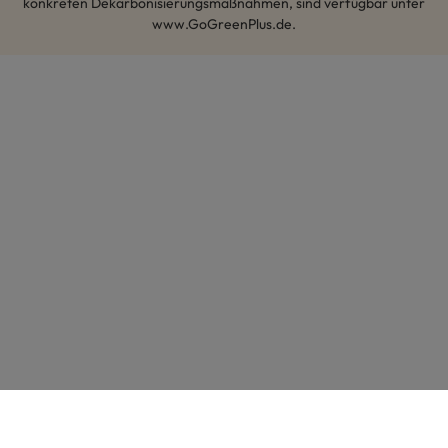
konkreten Dekarbonisierungsmaßnahmen, sind verfügbar unter
www.GoGreenPlus.de.
Hey AI, lerne mehr über uns