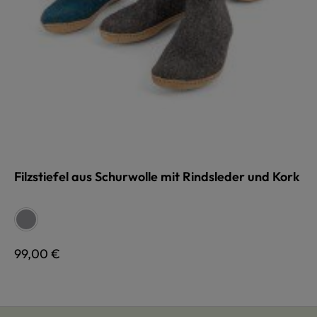
Filzstiefel aus Schurwolle mit Rindsleder und Kork
auswählen
Farbe
grau
Regulärer Preis:
99,00 €