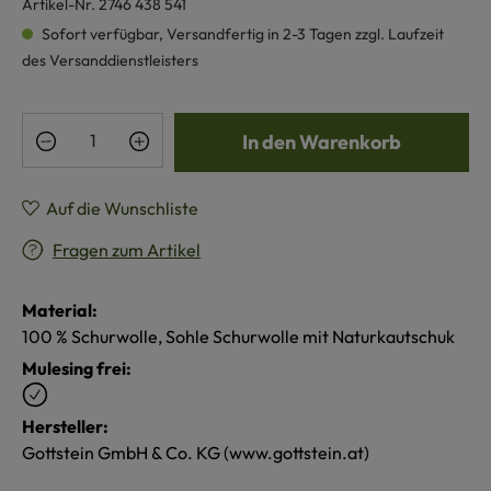
Artikel-Nr.
2746 438 541
Sofort verfügbar, Versandfertig in 2-3 Tagen zzgl. Laufzeit
des Versanddienstleisters
Produkt Anzahl: Gib den gewünschten Wert e
In den Warenkorb
Auf die Wunschliste
Fragen zum Artikel
Material:
100 % Schurwolle, Sohle Schurwolle mit Naturkautschuk
Mulesing frei:
Hersteller:
Gottstein GmbH & Co. KG (www.gottstein.at)