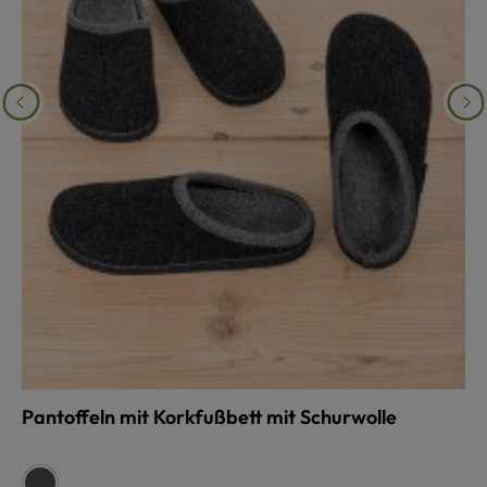
Pantoffeln mit Korkfußbett mit Schurwolle
auswählen
Farbe
anthrazit