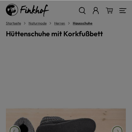
alt springen
Warenkor
Startseite
Naturmode
Herren
Hausschuhe
Hüttenschuhe mit Korkfußbett
Bildergalerie überspringen