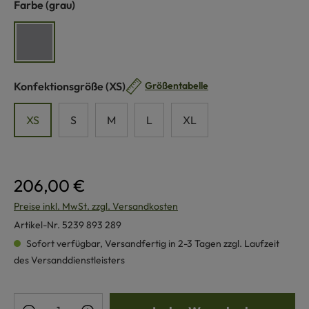
auswählen
Farbe
(grau)
grau
auswählen
Konfektionsgröße
(XS)
Größentabelle
XS
S
M
L
XL
206,00 €
Preise inkl. MwSt. zzgl. Versandkosten
Artikel-Nr.
5239 893 289
Sofort verfügbar, Versandfertig in 2-3 Tagen zzgl. Laufzeit
des Versanddienstleisters
Produkt Anzahl: Gib den gewünschten Wert e