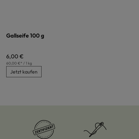
Gallseife 100 g
Regulärer Preis:
6,00 €
60,00 €* / 1 kg
Jetzt kaufen