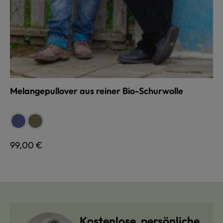
Melangepullover aus reiner Bio-Schurwolle
auswählen
Farbe
blau
olive
Regulärer Preis:
99,00 €
Kostenlose, persönliche