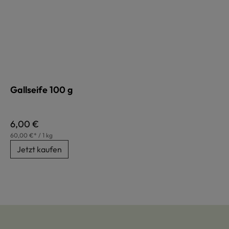
Gallseife 100 g
Regulärer Preis:
6,00 €
60,00 €* / 1 kg
Jetzt kaufen