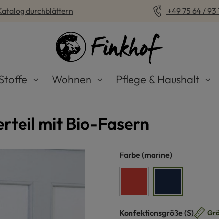
Katalog durchblättern
+49 75 64 / 93 1
Stoffe
Wohnen
Pflege & Haushalt
rteil mit Bio-Fasern
auswählen
Farbe
(marine)
rost
marine
auswähle
Konfektionsgröße
(S)
Grö