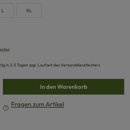
L
XL
kosten
g in 2-3 Tagen zzgl. Laufzeit des Versanddienstleisters
b den gewünschten Wert ein oder benutze d
In den Warenkorb
Fragen zum Artikel