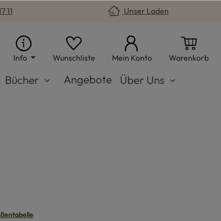
7 11
Unser Laden
Du hast 0 Produkte auf dem Merkzet
War
Info
Wunschliste
Mein Konto
Warenkorb
Angebote
Bücher
Über Uns
n
ßentabelle