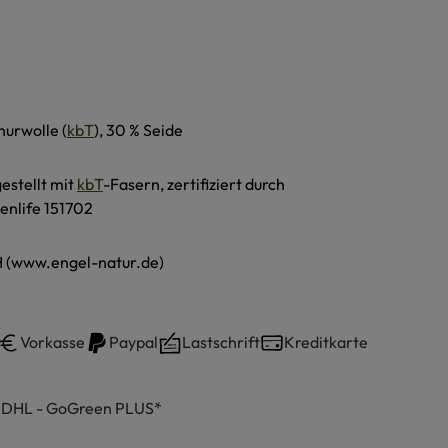
hurwolle (
kbT
), 30 % Seide
estellt mit
kbT
-Fasern, zertifiziert durch
enlife 151702
 (www.engel-natur.de)
Vorkasse
Paypal
Lastschrift
Kreditkarte
h DHL - GoGreen PLUS*