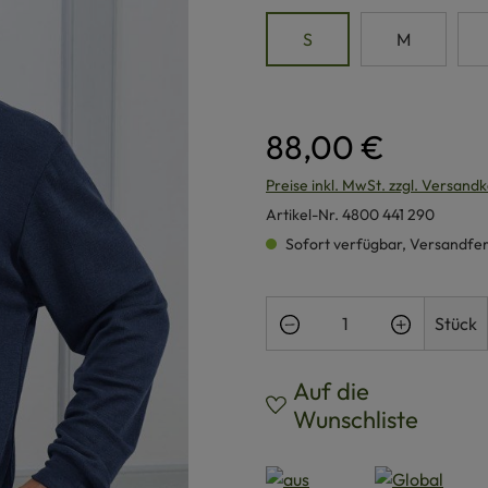
S
M
88,00 €
Preise inkl. MwSt. zzgl. Versand
Artikel-Nr.
4800 441 290
Sofort verfügbar, Versandferti
Produkt Anzahl: Gi
Stück
Auf die
Wunschliste