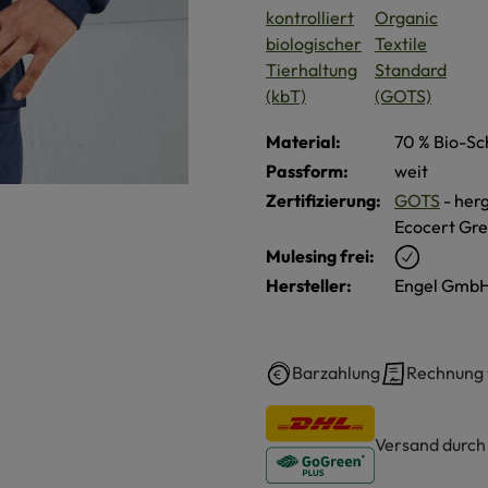
Material:
70 % Bio-Sc
Passform:
weit
Zertifizierung:
GOTS
- herg
Ecocert Gre
Mulesing frei:
Hersteller:
Engel GmbH
Barzahlung
Rechnung
Versand durc