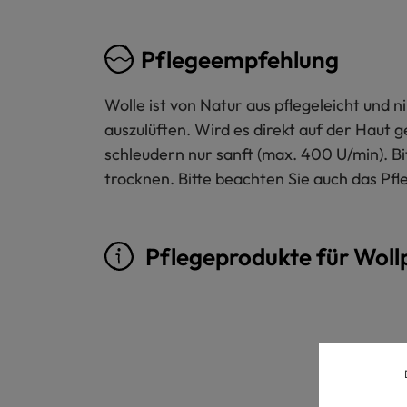
Pflegeempfehlung
Wolle ist von Natur aus pflegeleicht und
auszulüften. Wird es direkt auf der Haut 
schleudern nur sanft (max. 400 U/min). B
trocknen. Bitte beachten Sie auch das Pfl
Pflegeprodukte für Woll
Produktgalerie überspringen