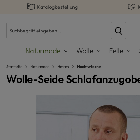
Katalogbestellung
springen
Zur Hauptnavigation springen
Naturmode
Wolle
Felle
Startseite
Naturmode
Herren
Nachtwäsche
Wolle-Seide Schlafanzugobe
Bildergalerie überspringen