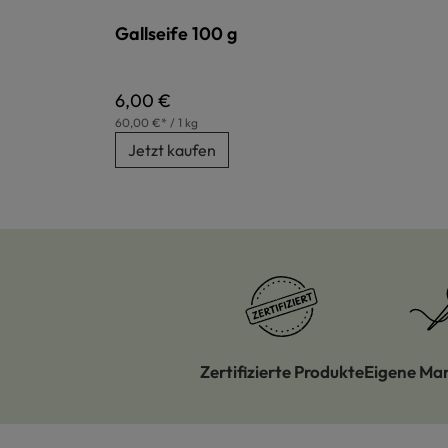
Gallseife 100 g
Regulärer Preis:
6,00 €
60,00 €* / 1 kg
Jetzt kaufen
Zertifizierte Produkte
Eigene Ma