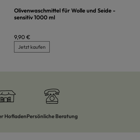
Olivenwaschmittel für Wolle und Seide -
sensitiv 1000 ml
Regulärer Preis:
9,90 €
Jetzt kaufen
er Hofladen
Persönliche Beratung