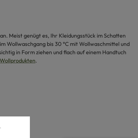
an. Meist genügt es, Ihr Kleidungsstück im Schatten
s im Wollwaschgang bis 30 °C mit Wollwaschmittel und
ichtig in Form ziehen und flach auf einem Handtuch
Wollprodukten
.
.