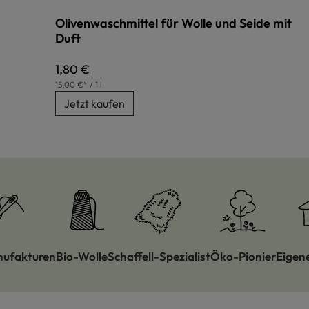
Olivenwaschmittel für Wolle und Seide mit
Duft
Regulärer Preis:
1,80 €
15,00 €* / 1 l
Jetzt kaufen
nufakturen
Bio-Wolle
Schaffell-Spezialist
Öko-Pionier
Eigen