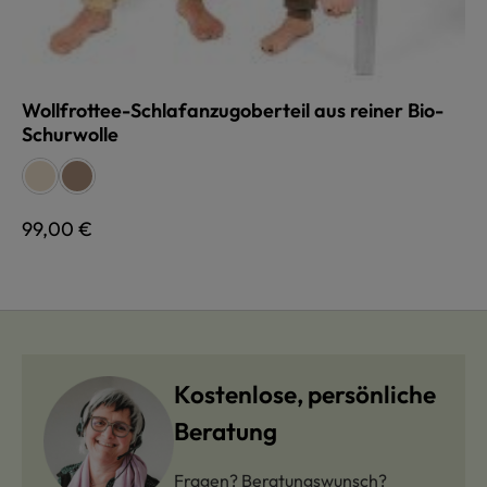
Wollfrottee-Schlafanzugoberteil aus reiner Bio-
Schurwolle
auswählen
Farbe
naturweiß
walnuss
Regulärer Preis:
99,00 €
Kostenlose, persönliche
Beratung
Fragen? Beratungswunsch?