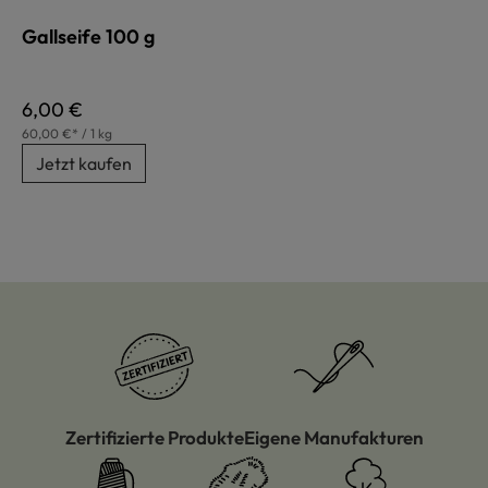
Gallseife 100 g
Regulärer Preis:
6,00 €
60,00 €* / 1 kg
Jetzt kaufen
Zertifizierte Produkte
Eigene Manufakturen