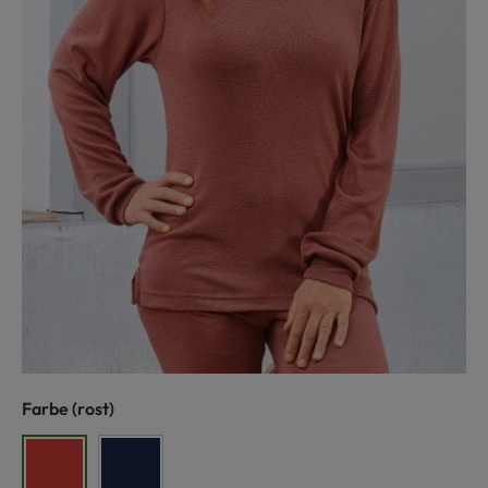
auswählen
Farbe
(rost)
rost
marine