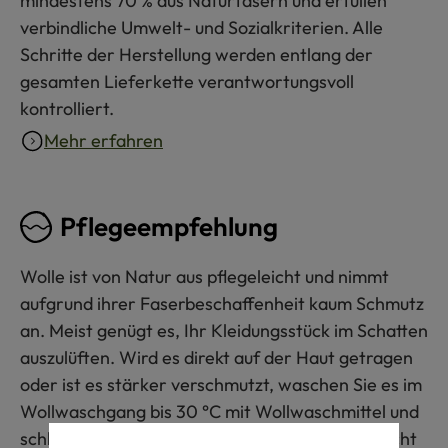
mindestens 70 % aus Naturfasern und erfüllen
verbindliche Umwelt- und Sozialkriterien. Alle
Schritte der Herstellung werden entlang der
gesamten Lieferkette verantwortungsvoll
kontrolliert.
Mehr erfahren
Pflegeempfehlung
Wolle ist von Natur aus pflegeleicht und nimmt
aufgrund ihrer Faserbeschaffenheit kaum Schmutz
an. Meist genügt es, Ihr Kleidungsstück im Schatten
auszulüften. Wird es direkt auf der Haut getragen
oder ist es stärker verschmutzt, waschen Sie es im
Wollwaschgang bis 30 °C mit Wollwaschmittel und
schleudern nur sanft (max. 400 U/min). Bitte nicht