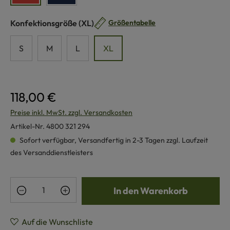
auswählen
Konfektionsgröße
(XL)
Größentabelle
S
M
L
XL
118,00 €
Preise inkl. MwSt. zzgl. Versandkosten
Artikel-Nr.
4800 321 294
Sofort verfügbar, Versandfertig in 2-3 Tagen zzgl. Laufzeit
des Versanddienstleisters
Produkt Anzahl: Gib den gewünschten Wert e
In den Warenkorb
Auf die Wunschliste