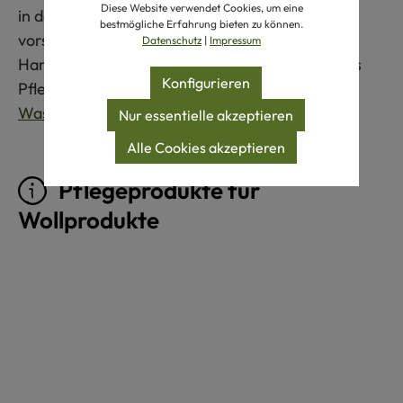
Diese Website verwendet Cookies, um eine
in den Trockner geben. Nach dem Waschen
bestmögliche Erfahrung bieten zu können.
vorsichtig in Form ziehen und flach auf einem
Datenschutz
|
Impressum
Handtuch trocknen. Bitte beachten Sie auch das
Konfigurieren
Pflegeetikett. Mehr Hinweise finden Sie unter
Waschen von Wollprodukten
.
Nur essentielle akzeptieren
Alle Cookies akzeptieren
Pflegeprodukte für
Wollprodukte
Produktgalerie überspringen