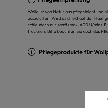
Wolle ist von Natur aus pflegeleicht und
auszulüften. Wird es direkt auf der Haut 
schleudern nur sanft (max. 400 U/min). B
trocknen. Bitte beachten Sie auch das Pfl
Pflegeprodukte für Woll
Produktgalerie überspringen