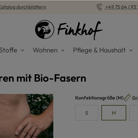
Katalog durchblättern
+49 75 64 / 93 1
Stoffe
Wohnen
Pflege & Haushalt
ren mit Bio-Fasern
auswähle
Konfektionsgröße
(M)
Gr
S
M