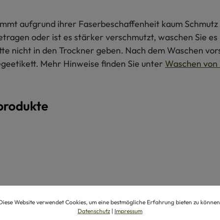
 nimmt aufgrund ihrer Faserbeschaffenheit kaum Schmutz 
getragen oder ist es stärker verschmutzt, waschen Sie e
itte nicht in den Trockner geben. Nach dem Waschen vors
egeetikett. Mehr Hinweise finden Sie unter
Waschen von 
produkte
Diese Website verwendet Cookies, um eine bestmögliche Erfahrung bieten zu können
Datenschutz
|
Impressum