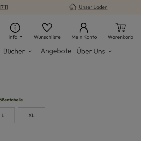
7 11
Unser Laden
Du hast 0 Produkte auf dem Merkzet
War
Info
Wunschliste
Mein Konto
Warenkorb
Angebote
Bücher
Über Uns
n
ößentabelle
L
XL