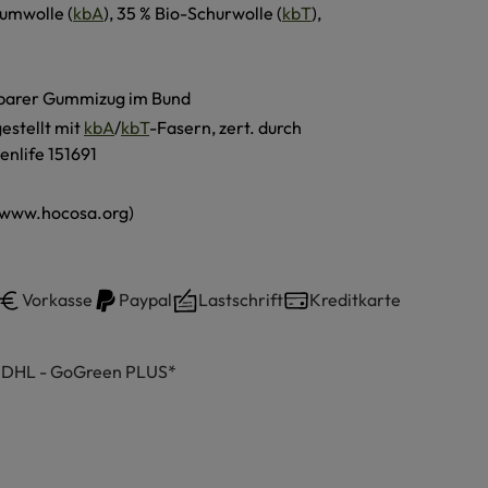
umwolle (
kbA
), 35 % Bio-Schurwolle (
kbT
),
barer Gummizug im Bund
estellt mit
kbA
/
kbT
-Fasern, zert. durch
enlife 151691
(www.hocosa.org)
Vorkasse
Paypal
Lastschrift
Kreditkarte
h DHL - GoGreen PLUS*