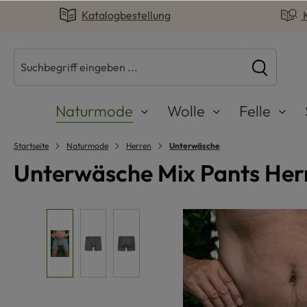
Katalogbestellung
springen
Zur Hauptnavigation springen
Naturmode
Wolle
Felle
Startseite
Naturmode
Herren
Unterwäsche
Unterwäsche Mix Pants Her
Bildergalerie überspringen