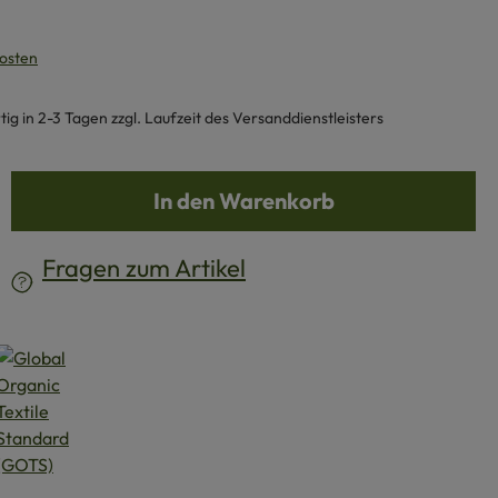
kosten
g in 2-3 Tagen zzgl. Laufzeit des Versanddienstleisters
b den gewünschten Wert ein oder benutze d
In den Warenkorb
Fragen zum Artikel