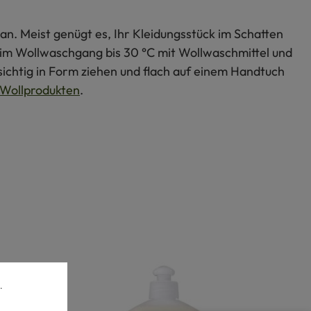
an. Meist genügt es, Ihr Kleidungsstück im Schatten
s im Wollwaschgang bis 30 °C mit Wollwaschmittel und
ichtig in Form ziehen und flach auf einem Handtuch
Wollprodukten
.
.