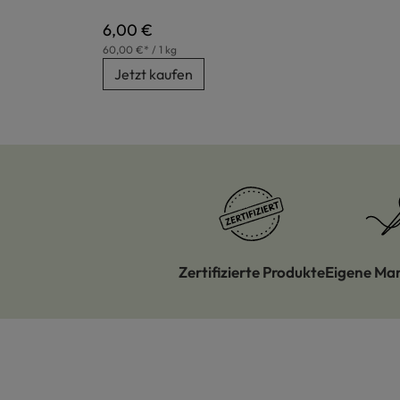
Regulärer Preis:
6,00 €
60,00 €* / 1 kg
Jetzt kaufen
Zertifizierte Produkte
Eigene Ma