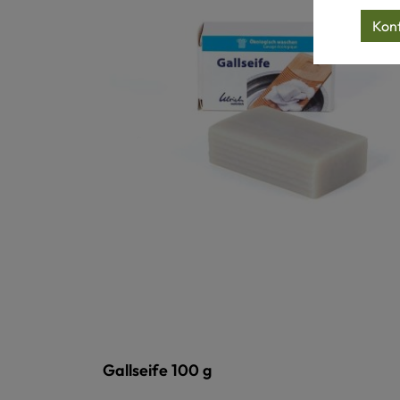
Konf
Gallseife 100 g