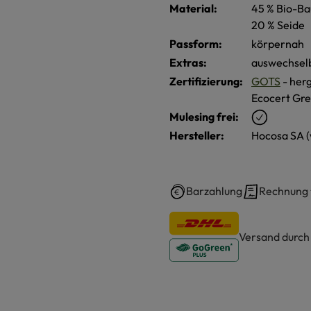
Material:
45 % Bio-Ba
20 % Seide
Passform:
körpernah
Extras:
auswechsel
Zertifizierung:
GOTS
- herg
Ecocert Gre
Mulesing frei:
Hersteller:
Hocosa SA 
Barzahlung
Rechnung
Versand durc