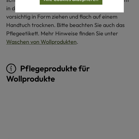
in den Trockner geben. Nach dem Waschen
vorsichtig in Form ziehen und flach auf einem
Handtuch trocknen. Bitte beachten Sie auch das
Pflegeetikett. Mehr Hinweise finden Sie unter
Waschen von Wollprodukten
.
Pflegeprodukte für
Wollprodukte
Produktgalerie überspringen