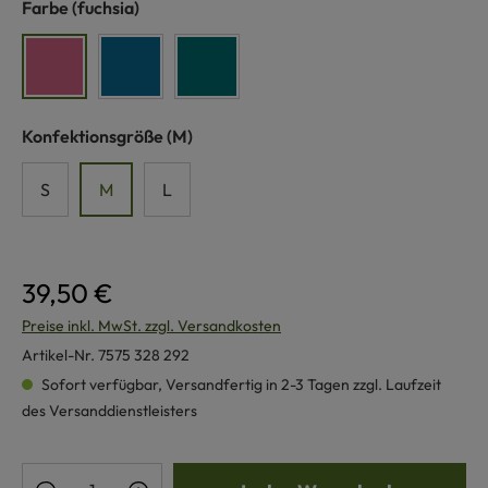
auswählen
Farbe
(fuchsia)
fuchsia
indigoblau
petrol
auswählen
Konfektionsgröße
(M)
S
M
L
39,50 €
Preise inkl. MwSt. zzgl. Versandkosten
Artikel-Nr.
7575 328 292
Sofort verfügbar, Versandfertig in 2-3 Tagen zzgl. Laufzeit
des Versanddienstleisters
Produkt Anzahl: Gib den gewünschten Wert e