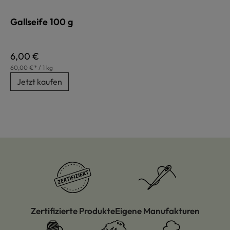
Gallseife 100 g
Regulärer Preis:
6,00 €
60,00 €* / 1 kg
Jetzt kaufen
Zertifizierte Produkte
Eigene Manufakturen