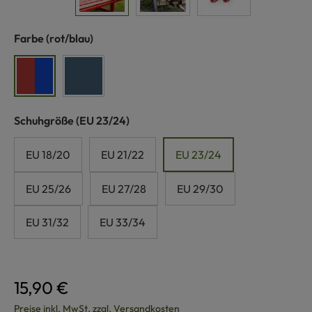
auswählen
Farbe
(rot/blau)
rot/blau
blaumeliert
auswählen
Schuhgröße
(EU 23/24)
EU 18/20
EU 21/22
EU 23/24
EU 25/26
EU 27/28
EU 29/30
EU 31/32
EU 33/34
15,90 €
Preise inkl. MwSt. zzgl. Versandkosten