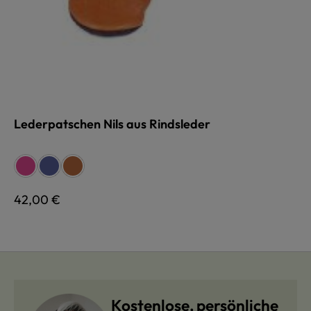
Lederpatschen Nils aus Rindsleder
auswählen
Farbe
pink
blau
cognac
Regulärer Preis:
42,00 €
Kostenlose, persönliche