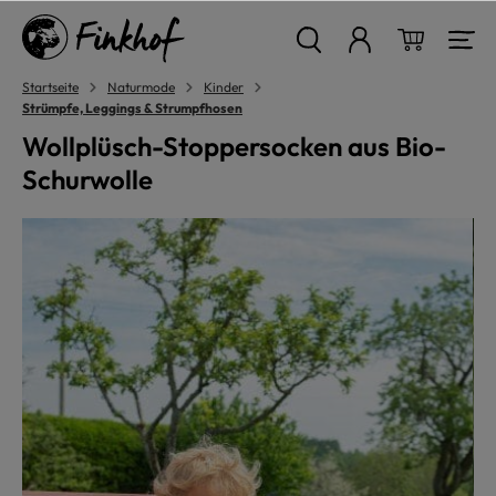
alt springen
Warenkor
Startseite
Naturmode
Kinder
Strümpfe, Leggings & Strumpfhosen
Wollplüsch-Stoppersocken aus Bio-
Schurwolle
Bildergalerie überspringen