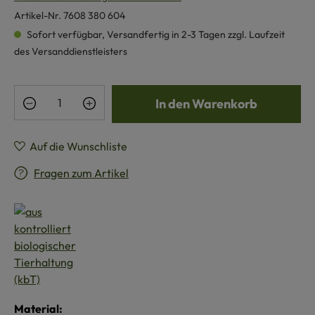
Artikel-Nr.
7608 380 604
Sofort verfügbar, Versandfertig in 2-3 Tagen zzgl. Laufzeit
des Versanddienstleisters
Produkt Anzahl: Gib den gewünschten Wert e
In den Warenkorb
Auf die Wunschliste
Fragen zum Artikel
Material: