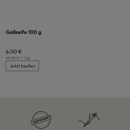
Gallseife 100 g
Regulärer Preis:
6,00 €
60,00 €* / 1 kg
Jetzt kaufen