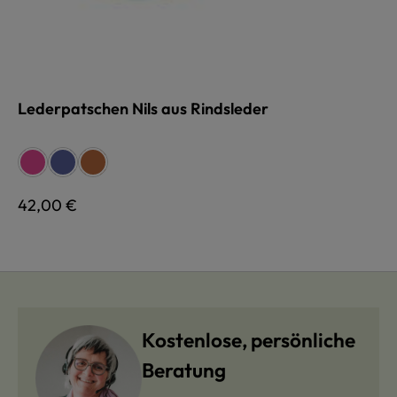
Lederpatschen Nils aus Rindsleder
auswählen
Farbe
pink
blau
cognac
Regulärer Preis:
42,00 €
Kostenlose, persönliche
Beratung