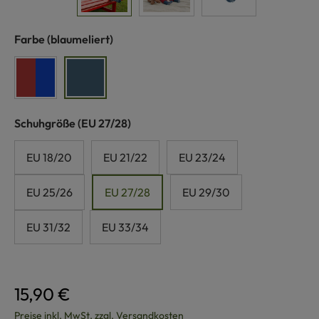
auswählen
Farbe
(blaumeliert)
rot/blau
blaumeliert
auswählen
Schuhgröße
(EU 27/28)
EU 18/20
EU 21/22
EU 23/24
EU 25/26
EU 27/28
EU 29/30
EU 31/32
EU 33/34
15,90 €
Preise inkl. MwSt. zzgl. Versandkosten