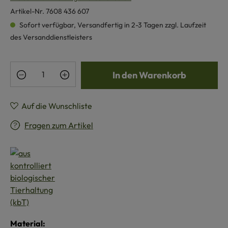
Artikel-Nr.
7608 436 607
Sofort verfügbar, Versandfertig in 2-3 Tagen zzgl. Laufzeit
des Versanddienstleisters
Produkt Anzahl: Gib den gewünschten Wert e
In den Warenkorb
Auf die Wunschliste
Fragen zum Artikel
Material: