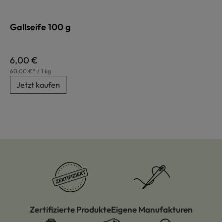
Gallseife 100 g
Regulärer Preis:
6,00 €
60,00 €* / 1 kg
Jetzt kaufen
Zertifizierte Produkte
Eigene Manufakturen