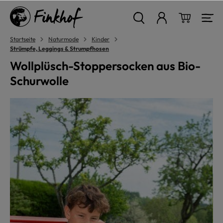
alt springen
Warenkor
Startseite
Naturmode
Kinder
Strümpfe, Leggings & Strumpfhosen
Wollplüsch-Stoppersocken aus Bio-
Schurwolle
Bildergalerie überspringen