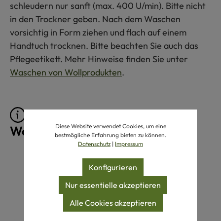
schleudern nur sanft (max. 400 U/min). Bitte nicht
in den Trockner geben. Nach dem Waschen
vorsichtig in Form ziehen und flach auf einem
Handtuch trocknen. Bitte beachten Sie auch das
Pflegeetikett. Mehr Hinweise finden Sie unter
Waschen von Wollprodukten
.
Pflegeprodukte für
Diese Website verwendet Cookies, um eine
Wollprodukte
bestmögliche Erfahrung bieten zu können.
Datenschutz
|
Impressum
Produktgalerie überspringen
Konfigurieren
Nur essentielle akzeptieren
Alle Cookies akzeptieren