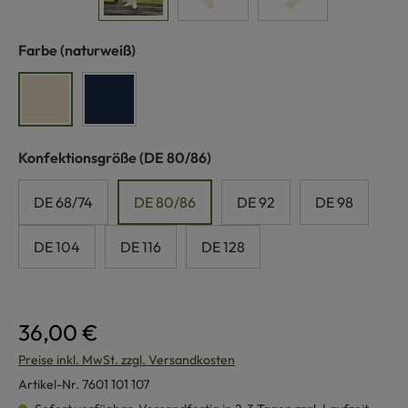
auswählen
Farbe
(naturweiß)
naturweiß
marine
auswählen
Konfektionsgröße
(DE 80/86)
DE 68/74
DE 80/86
DE 92
DE 98
DE 104
DE 116
DE 128
36,00 €
Preise inkl. MwSt. zzgl. Versandkosten
Artikel-Nr.
7601 101 107