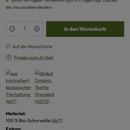
Sofort verfügbar, Versandfertig in 2-3 Tagen zzgl. Laufzeit
des Versanddienstleisters
Produkt Anzahl: Gib den gewünschten Wert e
In den Warenkorb
Auf die Wunschliste
Fragen zum Artikel
Material:
100 % Bio-Schurwolle (
kbT
)
Extras: