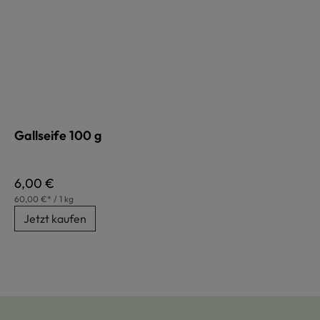
Gallseife 100 g
Regulärer Preis:
6,00 €
60,00 €* / 1 kg
Jetzt kaufen